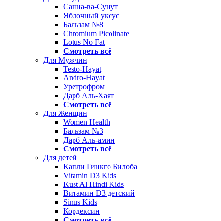
Санна-ва-Сунут
Яблочный уксус
Бальзам №8
Chromium Picolinate
Lotus No Fat
Смотреть всё
Для Мужчин
Testo-Hayat
Andro-Hayat
Уретрофром
Дарб Аль-Хаят
Смотреть всё
Для Женщин
Women Health
Бальзам №3
Дарб Аль-амин
Смотреть всё
Для детей
Капли Гинкго Билоба
Vitamin D3 Kids
Kust Al Hindi Kids
Витамин D3 детский
Sinus Kids
Кордексин
Смотреть всё