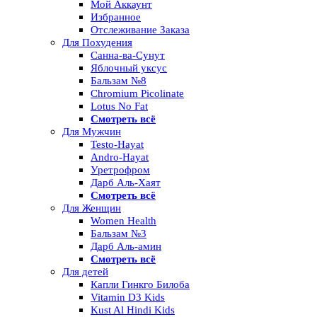
Мой Аккаунт
Избранное
Отслеживание Заказа
Для Похудения
Санна-ва-Сунут
Яблочный уксус
Бальзам №8
Chromium Picolinate
Lotus No Fat
Смотреть всё
Для Мужчин
Testo-Hayat
Andro-Hayat
Уретрофром
Дарб Аль-Хаят
Смотреть всё
Для Женщин
Women Health
Бальзам №3
Дарб Аль-амин
Смотреть всё
Для детей
Капли Гинкго Билоба
Vitamin D3 Kids
Kust Al Hindi Kids