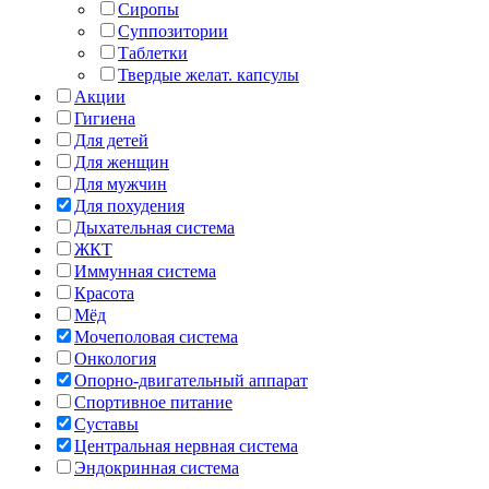
Сиропы
Суппозитории
Таблетки
Твердые желат. капсулы
Акции
Гигиена
Для детей
Для женщин
Для мужчин
Для похудения
Дыхательная система
ЖКТ
Иммунная система
Красота
Мёд
Мочеполовая система
Онкология
Опорно-двигательный аппарат
Спортивное питание
Суставы
Центральная нервная система
Эндокринная система