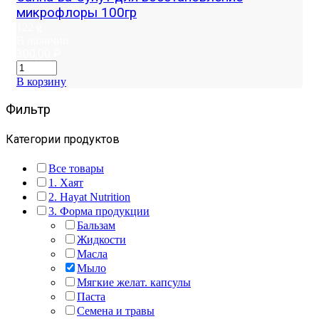
микрофлоры 100гр
122 g
В наличии
300,00
₽
В корзину
Фильтр
Категории продуктов
Все товары
1. Хаят
2. Hayat Nutrition
3. Форма продукции
Бальзам
Жидкости
Масла
Мыло
Мягкие желат. капсулы
Паста
Семена и травы