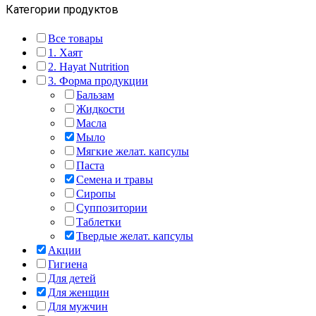
Категории продуктов
Все товары
1. Хаят
2. Hayat Nutrition
3. Форма продукции
Бальзам
Жидкости
Масла
Мыло
Мягкие желат. капсулы
Паста
Семена и травы
Сиропы
Суппозитории
Таблетки
Твердые желат. капсулы
Акции
Гигиена
Для детей
Для женщин
Для мужчин