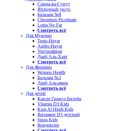
Санна-ва-Сунут
Яблочный уксус
Бальзам №8
Chromium Picolinate
Lotus No Fat
Смотреть всё
Для Мужчин
Testo-Hayat
Andro-Hayat
Уретрофром
Дарб Аль-Хаят
Смотреть всё
Для Женщин
Women Health
Бальзам №3
Дарб Аль-амин
Смотреть всё
Для детей
Капли Гинкго Билоба
Vitamin D3 Kids
Kust Al Hindi Kids
Витамин D3 детский
Sinus Kids
Кордексин
Смотреть всё