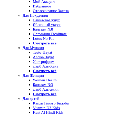
Мой Аккаунт
Избранное
Отслеживание Заказа
Для Похудения
Санна-ва-Сунут
Яблочный уксус
Бальзам №8
Chromium Picolinate
Lotus No Fat
Смотреть всё
Для Мужчин
Testo-Hayat
Andro-Hayat
Уретрофром
Дарб Аль-Хаят
Смотреть всё
Для Женщин
Women Health
Бальзам №3
Дарб Аль-амин
Смотреть всё
Для детей
Капли Гинкго Билоба
Vitamin D3 Kids
Kust Al Hindi Kids