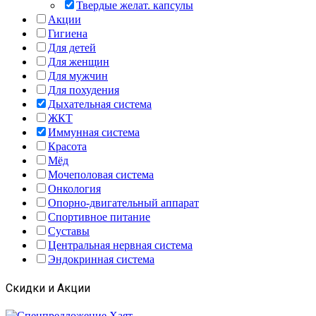
Твердые желат. капсулы
Акции
Гигиена
Для детей
Для женщин
Для мужчин
Для похудения
Дыхательная система
ЖКТ
Иммунная система
Красота
Мёд
Мочеполовая система
Онкология
Опорно-двигательный аппарат
Спортивное питание
Суставы
Центральная нервная система
Эндокринная система
Скидки и Акции