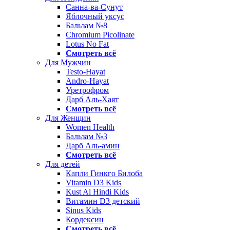
Санна-ва-Сунут
Яблочный уксус
Бальзам №8
Chromium Picolinate
Lotus No Fat
Смотреть всё
Для Мужчин
Testo-Hayat
Andro-Hayat
Уретрофром
Дарб Аль-Хаят
Смотреть всё
Для Женщин
Women Health
Бальзам №3
Дарб Аль-амин
Смотреть всё
Для детей
Капли Гинкго Билоба
Vitamin D3 Kids
Kust Al Hindi Kids
Витамин D3 детский
Sinus Kids
Кордексин
Смотреть всё