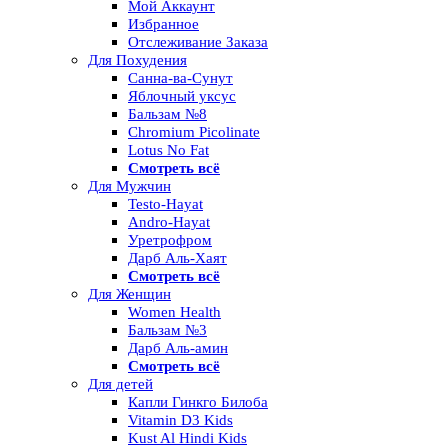
Мой Аккаунт
Избранное
Отслеживание Заказа
Для Похудения
Санна-ва-Сунут
Яблочный уксус
Бальзам №8
Chromium Picolinate
Lotus No Fat
Смотреть всё
Для Мужчин
Testo-Hayat
Andro-Hayat
Уретрофром
Дарб Аль-Хаят
Смотреть всё
Для Женщин
Women Health
Бальзам №3
Дарб Аль-амин
Смотреть всё
Для детей
Капли Гинкго Билоба
Vitamin D3 Kids
Kust Al Hindi Kids