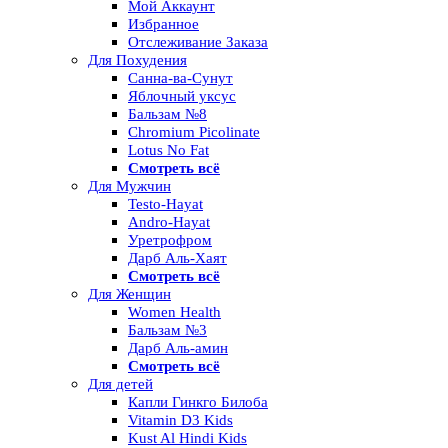
Мой Аккаунт
Избранное
Отслеживание Заказа
Для Похудения
Санна-ва-Сунут
Яблочный уксус
Бальзам №8
Chromium Picolinate
Lotus No Fat
Смотреть всё
Для Мужчин
Testo-Hayat
Andro-Hayat
Уретрофром
Дарб Аль-Хаят
Смотреть всё
Для Женщин
Women Health
Бальзам №3
Дарб Аль-амин
Смотреть всё
Для детей
Капли Гинкго Билоба
Vitamin D3 Kids
Kust Al Hindi Kids