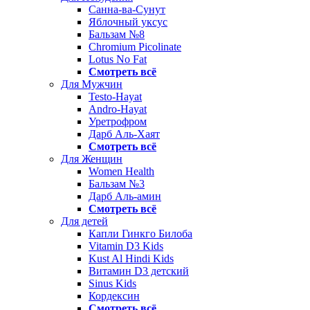
Санна-ва-Сунут
Яблочный уксус
Бальзам №8
Chromium Picolinate
Lotus No Fat
Смотреть всё
Для Мужчин
Testo-Hayat
Andro-Hayat
Уретрофром
Дарб Аль-Хаят
Смотреть всё
Для Женщин
Women Health
Бальзам №3
Дарб Аль-амин
Смотреть всё
Для детей
Капли Гинкго Билоба
Vitamin D3 Kids
Kust Al Hindi Kids
Витамин D3 детский
Sinus Kids
Кордексин
Смотреть всё