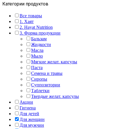
Категории продуктов
Все товары
1. Хаят
2. Hayat Nutrition
3. Форма продукции
Бальзам
Жидкости
Масла
Мыло
Мягкие желат. капсулы
Паста
Семена и травы
Сиропы
Суппозитории
Таблетки
Твердые желат. капсулы
Акции
Гигиена
Для детей
Для женщин
Для мужчин