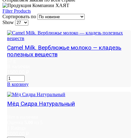
Filter Products
Сортировать по
Show
Camel Milk. Верблюжье молоко — кладезь
полезных веществ
57 g
В наличии
1500,00
₽
В корзину
Мёд Сидра Натуральный
Нет в наличии
Оценка
5.00
из 5
1
Ratings
2000,00
₽