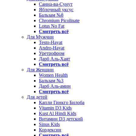
Санна-ва-Сунут
Яблочный уксус
Бальзам №8
Chromium Picolinate
Lotus No Fat
Смотреть всё
Для Мужчин
Testo-Hayat
Andro-Hayat
Уретрофром
Дарб Аль-Хаят
Смотреть всё
Для Женщин
Women Health
Бальзам №3
Дарб Аль-амин
Смотреть всё
Для детей
Капли Гинкго Билоба
Vitamin D3 Kids
Kust Al Hindi Kids
Витамин D3 детский
Sinus Kids
Кордексин
Смотреть всё