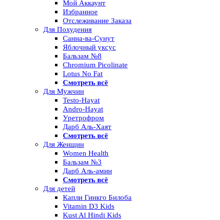
Мой Аккаунт
Избранное
Отслеживание Заказа
Для Похудения
Санна-ва-Сунут
Яблочный уксус
Бальзам №8
Chromium Picolinate
Lotus No Fat
Смотреть всё
Для Мужчин
Testo-Hayat
Andro-Hayat
Уретрофром
Дарб Аль-Хаят
Смотреть всё
Для Женщин
Women Health
Бальзам №3
Дарб Аль-амин
Смотреть всё
Для детей
Капли Гинкго Билоба
Vitamin D3 Kids
Kust Al Hindi Kids