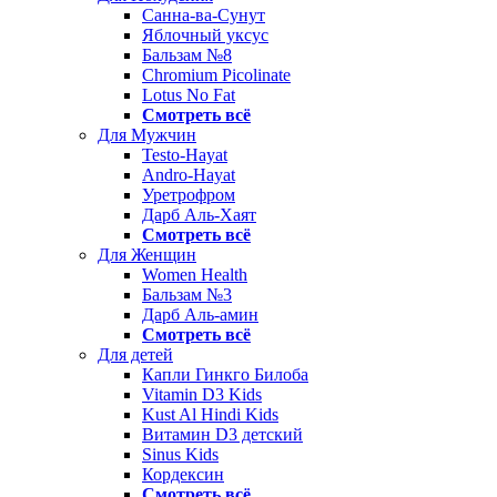
Санна-ва-Сунут
Яблочный уксус
Бальзам №8
Chromium Picolinate
Lotus No Fat
Смотреть всё
Для Мужчин
Testo-Hayat
Andro-Hayat
Уретрофром
Дарб Аль-Хаят
Смотреть всё
Для Женщин
Women Health
Бальзам №3
Дарб Аль-амин
Смотреть всё
Для детей
Капли Гинкго Билоба
Vitamin D3 Kids
Kust Al Hindi Kids
Витамин D3 детский
Sinus Kids
Кордексин
Смотреть всё