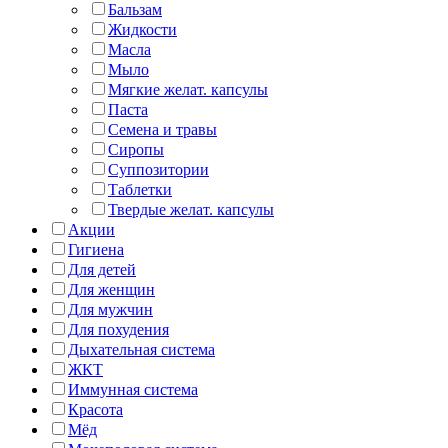
Бальзам
Жидкости
Масла
Мыло
Мягкие желат. капсулы
Паста
Семена и травы
Сиропы
Суппозитории
Таблетки
Твердые желат. капсулы
Акции
Гигиена
Для детей
Для женщин
Для мужчин
Для похудения
Дыхательная система
ЖКТ
Иммунная система
Красота
Мёд