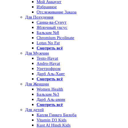
Мой Аккаунт
Избранное
Отслеживание Заказа
Для Похудения
Санна-ва-Сунут
Яблочный уксус
Бальзам №8
Chromium Picolinate
Lotus No Fat
Смотреть всё
Для Мужчин
Testo-Hayat
Andro-Hayat
Уретрофром
Дарб Аль-Хаят
Смотреть всё
Для Женщин
Women Health
Бальзам №3
Дарб Аль-амин
Смотреть всё
Для детей
Капли Гинкго Билоба
Vitamin D3 Kids
Kust Al Hindi Kids