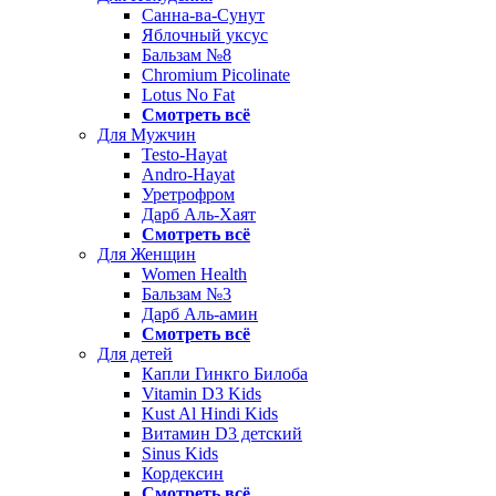
Санна-ва-Сунут
Яблочный уксус
Бальзам №8
Chromium Picolinate
Lotus No Fat
Смотреть всё
Для Мужчин
Testo-Hayat
Andro-Hayat
Уретрофром
Дарб Аль-Хаят
Смотреть всё
Для Женщин
Women Health
Бальзам №3
Дарб Аль-амин
Смотреть всё
Для детей
Капли Гинкго Билоба
Vitamin D3 Kids
Kust Al Hindi Kids
Витамин D3 детский
Sinus Kids
Кордексин
Смотреть всё