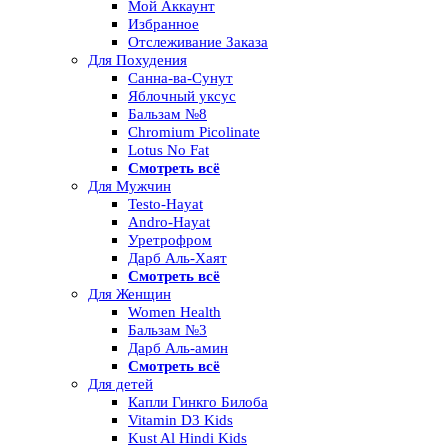
Мой Аккаунт
Избранное
Отслеживание Заказа
Для Похудения
Санна-ва-Сунут
Яблочный уксус
Бальзам №8
Chromium Picolinate
Lotus No Fat
Смотреть всё
Для Мужчин
Testo-Hayat
Andro-Hayat
Уретрофром
Дарб Аль-Хаят
Смотреть всё
Для Женщин
Women Health
Бальзам №3
Дарб Аль-амин
Смотреть всё
Для детей
Капли Гинкго Билоба
Vitamin D3 Kids
Kust Al Hindi Kids