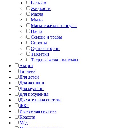
Бальзам
Жидкости
Масла
Мыло
Мягкие желат. капсулы
Паста
Семена и травы
Сиропы
Суппозитории
Таблетки
Твердые желат. капсулы
Акции
Гигиена
Для детей
Для женщин
Для мужчин
Для похудения
Дыхательная система
ЖКТ
Иммунная система
Красота
Мёд