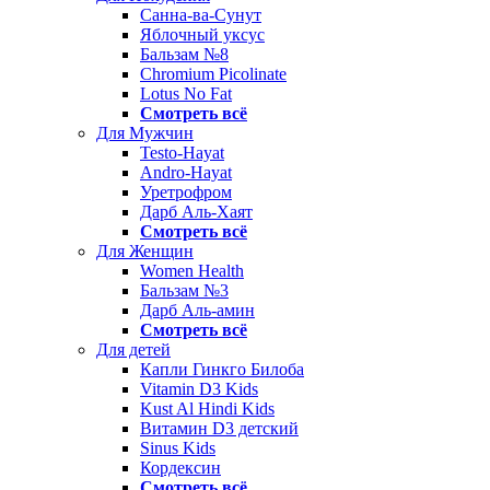
Санна-ва-Сунут
Яблочный уксус
Бальзам №8
Chromium Picolinate
Lotus No Fat
Смотреть всё
Для Мужчин
Testo-Hayat
Andro-Hayat
Уретрофром
Дарб Аль-Хаят
Смотреть всё
Для Женщин
Women Health
Бальзам №3
Дарб Аль-амин
Смотреть всё
Для детей
Капли Гинкго Билоба
Vitamin D3 Kids
Kust Al Hindi Kids
Витамин D3 детский
Sinus Kids
Кордексин
Смотреть всё