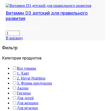
23%
Витамин D3 детский для правильного
развития
В наличии
Первоначальная
Текущая
580,00
₽
450,00
₽
цена
цена:
составляла
450,00 ₽.
В корзину
580,00 ₽.
Фильтр
Категории продуктов
Все товары
1. Хаят
2. Hayat Nutrition
3. Форма продукции
Акции
Гигиена
Для детей
Для женщин
Для мужчин