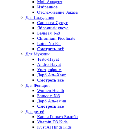
Мой Аккаунт
Избранное
Отслеживание Заказа
Для Похудения
Санна-ва-Сунут
Яблочный уксус
Бальзам №8
Chromium Picolinate
Lotus No Fat
Смотреть всё
Для Мужчин
Testo-Hayat
Andro-Hayat
Уретрофром
Дарб Аль-Хаят
Смотреть всё
Для Женщин
Women Health
Бальзам №3
Дарб Аль-амин
Смотреть всё
Для детей
Капли Гинкго Билоба
Vitamin D3 Kids
Kust Al Hindi Kids