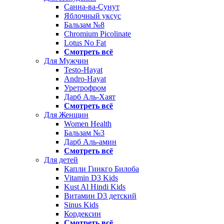
Санна-ва-Сунут
Яблочный уксус
Бальзам №8
Chromium Picolinate
Lotus No Fat
Смотреть всё
Для Мужчин
Testo-Hayat
Andro-Hayat
Уретрофром
Дарб Аль-Хаят
Смотреть всё
Для Женщин
Women Health
Бальзам №3
Дарб Аль-амин
Смотреть всё
Для детей
Капли Гинкго Билоба
Vitamin D3 Kids
Kust Al Hindi Kids
Витамин D3 детский
Sinus Kids
Кордексин
Смотреть всё