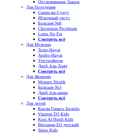
Отслеживание Заказа
Для Похудения
Санна-ва-Сунут
Яблочный уксус
Бальзам №8
Chromium Picolinate
Lotus No Fat
Смотреть всё
Для Мужчин
Testo-Hayat
Andro-Hayat
Уретрофром
Дарб Аль-Хаят
Смотреть всё
Для Женщин
Women Health
Бальзам №3
Дарб Аль-амин
Смотреть всё
Для детей
Капли Гинкго Билоба
Vitamin D3 Kids
Kust Al Hindi Kids
Витамин D3 детский
Sinus Kids