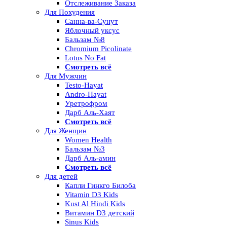
Отслеживание Заказа
Для Похудения
Санна-ва-Сунут
Яблочный уксус
Бальзам №8
Chromium Picolinate
Lotus No Fat
Смотреть всё
Для Мужчин
Testo-Hayat
Andro-Hayat
Уретрофром
Дарб Аль-Хаят
Смотреть всё
Для Женщин
Women Health
Бальзам №3
Дарб Аль-амин
Смотреть всё
Для детей
Капли Гинкго Билоба
Vitamin D3 Kids
Kust Al Hindi Kids
Витамин D3 детский
Sinus Kids