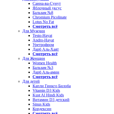
Санна-ва-Сунут
Яблочный уксус
Бальзам №8
Chromium Picolinate
Lotus No Fat
Смотреть всё
Для Мужчин
Testo-Hayat
Andro-Hayat
Уретрофром
Дарб Аль-Хаят
Смотреть всё
Для Женщин
Women Health
Бальзам №3
Дарб Аль-амин
Смотреть всё
Для детей
Капли Гинкго Билоба
Vitamin D3 Kids
Kust Al Hindi Kids
Витамин D3 детский
Sinus Kids
Кордексин
Смотреть всё