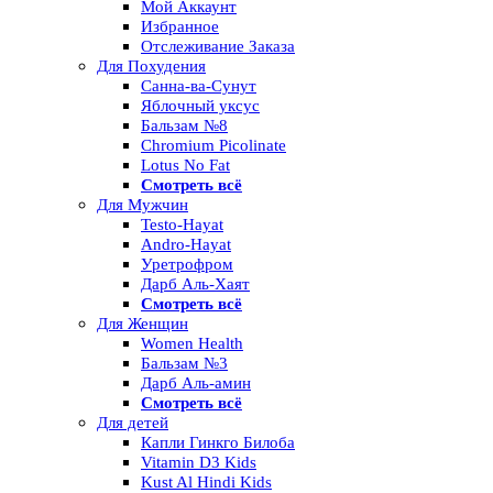
Мой Аккаунт
Избранное
Отслеживание Заказа
Для Похудения
Санна-ва-Сунут
Яблочный уксус
Бальзам №8
Chromium Picolinate
Lotus No Fat
Смотреть всё
Для Мужчин
Testo-Hayat
Andro-Hayat
Уретрофром
Дарб Аль-Хаят
Смотреть всё
Для Женщин
Women Health
Бальзам №3
Дарб Аль-амин
Смотреть всё
Для детей
Капли Гинкго Билоба
Vitamin D3 Kids
Kust Al Hindi Kids