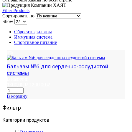
Filter Products
Сортировать по
Show
Сбросить фильтры
Иммунная система
Спортивное питание
8%
Бальзам №6 для сердечно-сосудистой
системы
В наличии
Первоначальная
Текущая
1300,00
₽
1200,00
₽
цена
цена:
составляла
1200,00 ₽.
В корзину
1300,00 ₽.
Фильтр
Категории продуктов