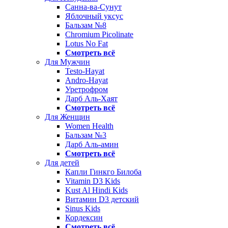
Санна-ва-Сунут
Яблочный уксус
Бальзам №8
Chromium Picolinate
Lotus No Fat
Смотреть всё
Для Мужчин
Testo-Hayat
Andro-Hayat
Уретрофром
Дарб Аль-Хаят
Смотреть всё
Для Женщин
Women Health
Бальзам №3
Дарб Аль-амин
Смотреть всё
Для детей
Капли Гинкго Билоба
Vitamin D3 Kids
Kust Al Hindi Kids
Витамин D3 детский
Sinus Kids
Кордексин
Смотреть всё