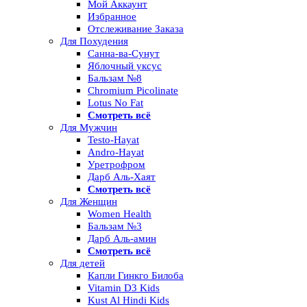
Мой Аккаунт
Избранное
Отслеживание Заказа
Для Похудения
Санна-ва-Сунут
Яблочный уксус
Бальзам №8
Chromium Picolinate
Lotus No Fat
Смотреть всё
Для Мужчин
Testo-Hayat
Andro-Hayat
Уретрофром
Дарб Аль-Хаят
Смотреть всё
Для Женщин
Women Health
Бальзам №3
Дарб Аль-амин
Смотреть всё
Для детей
Капли Гинкго Билоба
Vitamin D3 Kids
Kust Al Hindi Kids