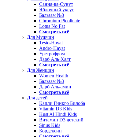
Санна-ва-Сунут
Яблочный уксус
Бальзам №8
Chromium Picolinate
Lotus No Fat
Смотреть всё
Для Мужчин
Testo-Hayat
Andro-Hayat
Уретрофром
Дарб Аль-Хаят
Смотреть всё
Для Женщин
Women Health
Бальзам №3
Дарб Аль-амин
Смотреть всё
Для детей
Капли Гинкго Билоба
Vitamin D3 Kids
Kust Al Hindi Kids
Витамин D3 детский
Sinus Kids
Кордексин
Смотреть всё