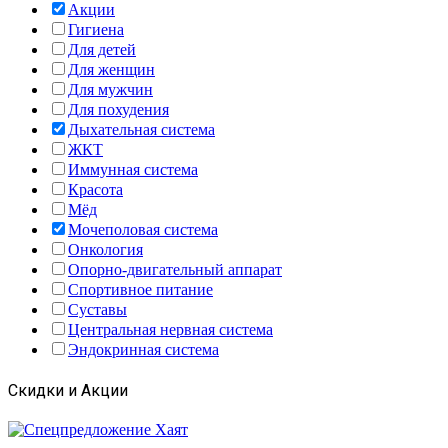
Акции
Гигиена
Для детей
Для женщин
Для мужчин
Для похудения
Дыхательная система
ЖКТ
Иммунная система
Красота
Мёд
Мочеполовая система
Онкология
Опорно-двигательный аппарат
Спортивное питание
Суставы
Центральная нервная система
Эндокринная система
Скидки и Акции