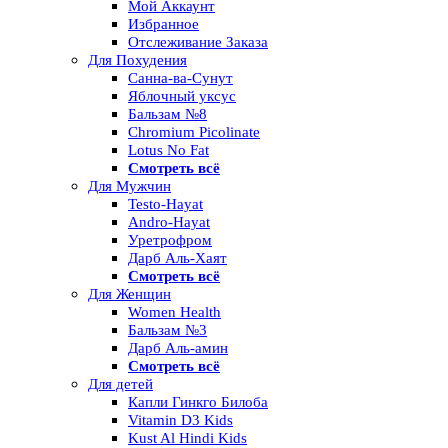
Мой Аккаунт
Избранное
Отслеживание Заказа
Для Похудения
Санна-ва-Сунут
Яблочный уксус
Бальзам №8
Chromium Picolinate
Lotus No Fat
Смотреть всё
Для Мужчин
Testo-Hayat
Andro-Hayat
Уретрофром
Дарб Аль-Хаят
Смотреть всё
Для Женщин
Women Health
Бальзам №3
Дарб Аль-амин
Смотреть всё
Для детей
Капли Гинкго Билоба
Vitamin D3 Kids
Kust Al Hindi Kids