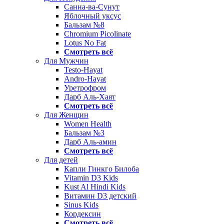
Санна-ва-Сунут
Яблочный уксус
Бальзам №8
Chromium Picolinate
Lotus No Fat
Смотреть всё
Для Мужчин
Testo-Hayat
Andro-Hayat
Уретрофром
Дарб Аль-Хаят
Смотреть всё
Для Женщин
Women Health
Бальзам №3
Дарб Аль-амин
Смотреть всё
Для детей
Капли Гинкго Билоба
Vitamin D3 Kids
Kust Al Hindi Kids
Витамин D3 детский
Sinus Kids
Кордексин
Смотреть всё