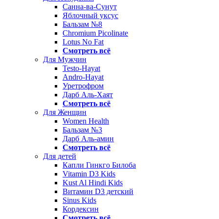
Санна-ва-Сунут
Яблочный уксус
Бальзам №8
Chromium Picolinate
Lotus No Fat
Смотреть всё
Для Мужчин
Testo-Hayat
Andro-Hayat
Уретрофром
Дарб Аль-Хаят
Смотреть всё
Для Женщин
Women Health
Бальзам №3
Дарб Аль-амин
Смотреть всё
Для детей
Капли Гинкго Билоба
Vitamin D3 Kids
Kust Al Hindi Kids
Витамин D3 детский
Sinus Kids
Кордексин
Смотреть всё