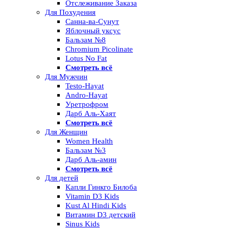
Отслеживание Заказа
Для Похудения
Санна-ва-Сунут
Яблочный уксус
Бальзам №8
Chromium Picolinate
Lotus No Fat
Смотреть всё
Для Мужчин
Testo-Hayat
Andro-Hayat
Уретрофром
Дарб Аль-Хаят
Смотреть всё
Для Женщин
Women Health
Бальзам №3
Дарб Аль-амин
Смотреть всё
Для детей
Капли Гинкго Билоба
Vitamin D3 Kids
Kust Al Hindi Kids
Витамин D3 детский
Sinus Kids