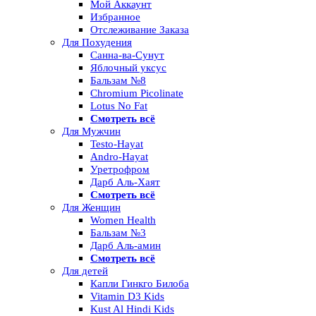
Мой Аккаунт
Избранное
Отслеживание Заказа
Для Похудения
Санна-ва-Сунут
Яблочный уксус
Бальзам №8
Chromium Picolinate
Lotus No Fat
Смотреть всё
Для Мужчин
Testo-Hayat
Andro-Hayat
Уретрофром
Дарб Аль-Хаят
Смотреть всё
Для Женщин
Women Health
Бальзам №3
Дарб Аль-амин
Смотреть всё
Для детей
Капли Гинкго Билоба
Vitamin D3 Kids
Kust Al Hindi Kids