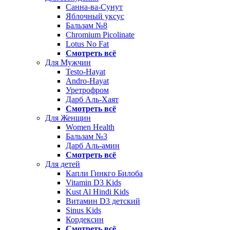
Санна-ва-Сунут
Яблочный уксус
Бальзам №8
Chromium Picolinate
Lotus No Fat
Смотреть всё
Для Мужчин
Testo-Hayat
Andro-Hayat
Уретрофром
Дарб Аль-Хаят
Смотреть всё
Для Женщин
Women Health
Бальзам №3
Дарб Аль-амин
Смотреть всё
Для детей
Капли Гинкго Билоба
Vitamin D3 Kids
Kust Al Hindi Kids
Витамин D3 детский
Sinus Kids
Кордексин
Смотреть всё