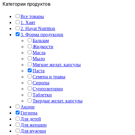
Категории продуктов
Все товары
1. Хаят
2. Hayat Nutrition
3. Форма продукции
Бальзам
Жидкости
Масла
Мыло
Мягкие желат. капсулы
Паста
Семена и травы
Сиропы
Суппозитории
Таблетки
Твердые желат. капсулы
Акции
Гигиена
Для детей
Для женщин
Для мужчин