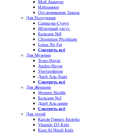
Мой Аккаунт
Избранное
Отслеживание Заказа
Для Похудения
Санна-ва-Сунут
Яблочный уксус
Бальзам №8
Chromium Picolinate
Lotus No Fat
Смотреть всё
Для Мужчин
Testo-Hayat
Andro-Hayat
Уретрофром
Дарб Аль-Хаят
Смотреть всё
Для Женщин
Women Health
Бальзам №3
Дарб Аль-амин
Смотреть всё
Для детей
Капли Гинкго Билоба
Vitamin D3 Kids
Kust Al Hindi Kids