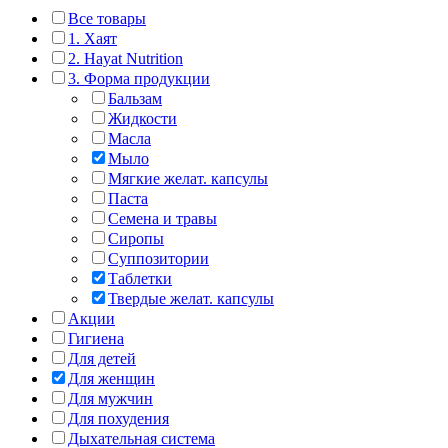
Все товары
1. Хаят
2. Hayat Nutrition
3. Форма продукции
Бальзам
Жидкости
Масла
Мыло
Мягкие желат. капсулы
Паста
Семена и травы
Сиропы
Суппозитории
Таблетки
Твердые желат. капсулы
Акции
Гигиена
Для детей
Для женщин
Для мужчин
Для похудения
Дыхательная система