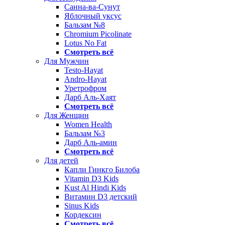
Санна-ва-Сунут
Яблочный уксус
Бальзам №8
Chromium Picolinate
Lotus No Fat
Смотреть всё
Для Мужчин
Testo-Hayat
Andro-Hayat
Уретрофром
Дарб Аль-Хаят
Смотреть всё
Для Женщин
Women Health
Бальзам №3
Дарб Аль-амин
Смотреть всё
Для детей
Капли Гинкго Билоба
Vitamin D3 Kids
Kust Al Hindi Kids
Витамин D3 детский
Sinus Kids
Кордексин
Смотреть всё