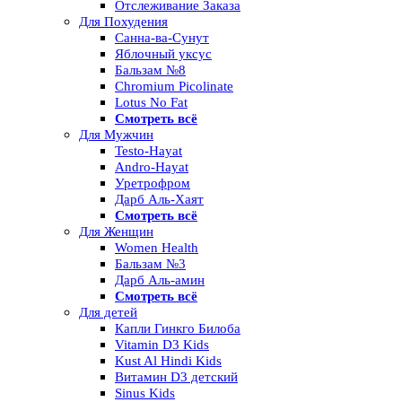
Отслеживание Заказа
Для Похудения
Санна-ва-Сунут
Яблочный уксус
Бальзам №8
Chromium Picolinate
Lotus No Fat
Смотреть всё
Для Мужчин
Testo-Hayat
Andro-Hayat
Уретрофром
Дарб Аль-Хаят
Смотреть всё
Для Женщин
Women Health
Бальзам №3
Дарб Аль-амин
Смотреть всё
Для детей
Капли Гинкго Билоба
Vitamin D3 Kids
Kust Al Hindi Kids
Витамин D3 детский
Sinus Kids