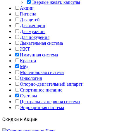
Твердые желат. капсулы
Акции
Гигиена
Для детей
Для женщин
Для мужчин
Для похудения
Дыхательная система
ЖКТ
Иммунная система
Красота
Мёд
Мочеполовая система
Онкология
Опорно-двигательный аппарат
Спортивное питание
Суставы
Центральная нервная система
Эндокринная система
Скидки и Акции