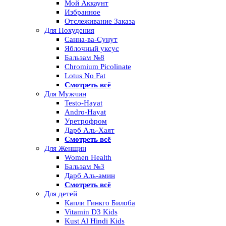
Мой Аккаунт
Избранное
Отслеживание Заказа
Для Похудения
Санна-ва-Сунут
Яблочный уксус
Бальзам №8
Chromium Picolinate
Lotus No Fat
Смотреть всё
Для Мужчин
Testo-Hayat
Andro-Hayat
Уретрофром
Дарб Аль-Хаят
Смотреть всё
Для Женщин
Women Health
Бальзам №3
Дарб Аль-амин
Смотреть всё
Для детей
Капли Гинкго Билоба
Vitamin D3 Kids
Kust Al Hindi Kids