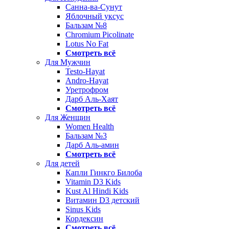
Санна-ва-Сунут
Яблочный уксус
Бальзам №8
Chromium Picolinate
Lotus No Fat
Смотреть всё
Для Мужчин
Testo-Hayat
Andro-Hayat
Уретрофром
Дарб Аль-Хаят
Смотреть всё
Для Женщин
Women Health
Бальзам №3
Дарб Аль-амин
Смотреть всё
Для детей
Капли Гинкго Билоба
Vitamin D3 Kids
Kust Al Hindi Kids
Витамин D3 детский
Sinus Kids
Кордексин
Смотреть всё