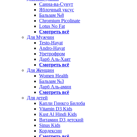
Санна-ва-Сунут
Яблочный уксус
Бальзам №8
Chromium Picolinate
Lotus No Fat
Смотреть всё
Для Мужчин
Testo-Hayat
Andro-Hayat
Уретрофром
Дарб Аль-Хаят
Смотреть всё
Для Женщин
Women Health
Бальзам №3
Дарб Аль-амин
Смотреть всё
Для детей
Капли Гинкго Билоба
Vitamin D3 Kids
Kust Al Hindi Kids
Витамин D3 детский
Sinus Kids
Кордексин
Смотреть всё