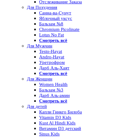
Отслеживание Заказа
Для Похудения
Санна-ва-Сунут
Яблочный уксус
Бальзам №8
Chromium Picolinate
Lotus No Fat
Смотреть всё
Для Мужчин
Testo-Hayat
Andro-Hayat
Уретрофром
Дарб Аль-Хаят
Смотреть всё
Для Женщин
Women Health
Бальзам №3
Дарб Аль-амин
Смотреть всё
Для детей
Капли Гинкго Билоба
Vitamin D3 Kids
Kust Al Hindi Kids
Витамин D3 детский
Sinus Kids