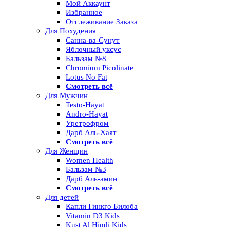
Мой Аккаунт
Избранное
Отслеживание Заказа
Для Похудения
Санна-ва-Сунут
Яблочный уксус
Бальзам №8
Chromium Picolinate
Lotus No Fat
Смотреть всё
Для Мужчин
Testo-Hayat
Andro-Hayat
Уретрофром
Дарб Аль-Хаят
Смотреть всё
Для Женщин
Women Health
Бальзам №3
Дарб Аль-амин
Смотреть всё
Для детей
Капли Гинкго Билоба
Vitamin D3 Kids
Kust Al Hindi Kids