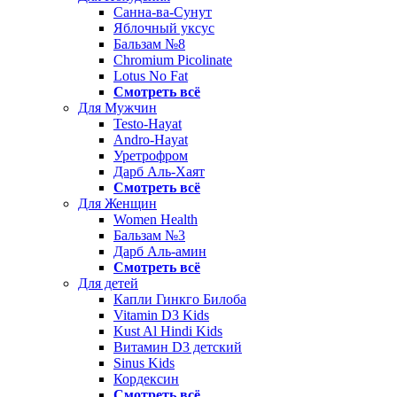
Санна-ва-Сунут
Яблочный уксус
Бальзам №8
Chromium Picolinate
Lotus No Fat
Смотреть всё
Для Мужчин
Testo-Hayat
Andro-Hayat
Уретрофром
Дарб Аль-Хаят
Смотреть всё
Для Женщин
Women Health
Бальзам №3
Дарб Аль-амин
Смотреть всё
Для детей
Капли Гинкго Билоба
Vitamin D3 Kids
Kust Al Hindi Kids
Витамин D3 детский
Sinus Kids
Кордексин
Смотреть всё