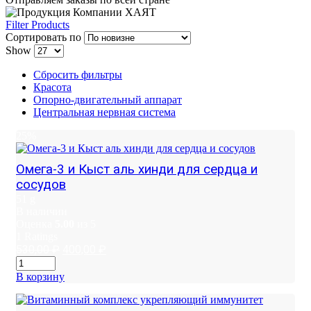
Filter Products
Сортировать по
Show
Сбросить фильтры
Красота
Опорно-двигательный аппарат
Центральная нервная система
25%
Омега-3 и Кыст аль хинди для сердца и
сосудов
51 g
В наличии
Оценка
5.00
из 5
1
Ratings
Первоначальная
Текущая
530,00
₽
400,00
₽
цена
цена:
составляла
400,00 ₽.
В корзину
530,00 ₽.