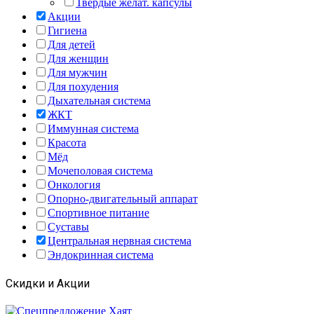
Твердые желат. капсулы
Акции
Гигиена
Для детей
Для женщин
Для мужчин
Для похудения
Дыхательная система
ЖКТ
Иммунная система
Красота
Мёд
Мочеполовая система
Онкология
Опорно-двигательный аппарат
Спортивное питание
Суставы
Центральная нервная система
Эндокринная система
Скидки и Акции