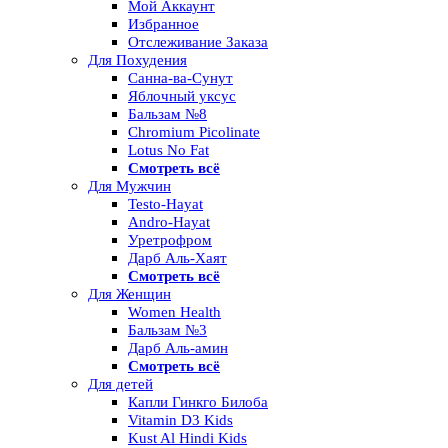
Мой Аккаунт
Избранное
Отслеживание Заказа
Для Похудения
Санна-ва-Сунут
Яблочный уксус
Бальзам №8
Chromium Picolinate
Lotus No Fat
Смотреть всё
Для Мужчин
Testo-Hayat
Andro-Hayat
Уретрофром
Дарб Аль-Хаят
Смотреть всё
Для Женщин
Women Health
Бальзам №3
Дарб Аль-амин
Смотреть всё
Для детей
Капли Гинкго Билоба
Vitamin D3 Kids
Kust Al Hindi Kids