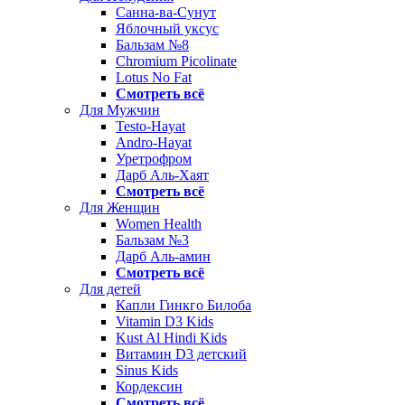
Санна-ва-Сунут
Яблочный уксус
Бальзам №8
Chromium Picolinate
Lotus No Fat
Смотреть всё
Для Мужчин
Testo-Hayat
Andro-Hayat
Уретрофром
Дарб Аль-Хаят
Смотреть всё
Для Женщин
Women Health
Бальзам №3
Дарб Аль-амин
Смотреть всё
Для детей
Капли Гинкго Билоба
Vitamin D3 Kids
Kust Al Hindi Kids
Витамин D3 детский
Sinus Kids
Кордексин
Смотреть всё