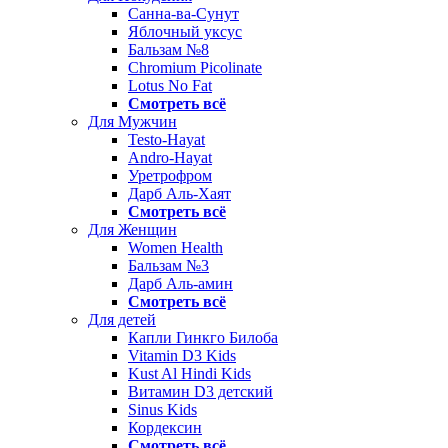
Санна-ва-Сунут
Яблочный уксус
Бальзам №8
Chromium Picolinate
Lotus No Fat
Смотреть всё
Для Мужчин
Testo-Hayat
Andro-Hayat
Уретрофром
Дарб Аль-Хаят
Смотреть всё
Для Женщин
Women Health
Бальзам №3
Дарб Аль-амин
Смотреть всё
Для детей
Капли Гинкго Билоба
Vitamin D3 Kids
Kust Al Hindi Kids
Витамин D3 детский
Sinus Kids
Кордексин
Смотреть всё