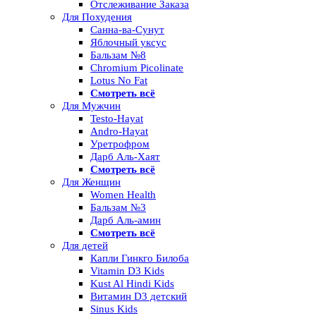
Отслеживание Заказа
Для Похудения
Санна-ва-Сунут
Яблочный уксус
Бальзам №8
Chromium Picolinate
Lotus No Fat
Смотреть всё
Для Мужчин
Testo-Hayat
Andro-Hayat
Уретрофром
Дарб Аль-Хаят
Смотреть всё
Для Женщин
Women Health
Бальзам №3
Дарб Аль-амин
Смотреть всё
Для детей
Капли Гинкго Билоба
Vitamin D3 Kids
Kust Al Hindi Kids
Витамин D3 детский
Sinus Kids