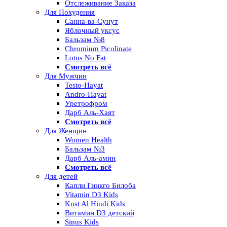
Отслеживание Заказа
Для Похудения
Санна-ва-Сунут
Яблочный уксус
Бальзам №8
Chromium Picolinate
Lotus No Fat
Смотреть всё
Для Мужчин
Testo-Hayat
Andro-Hayat
Уретрофром
Дарб Аль-Хаят
Смотреть всё
Для Женщин
Women Health
Бальзам №3
Дарб Аль-амин
Смотреть всё
Для детей
Капли Гинкго Билоба
Vitamin D3 Kids
Kust Al Hindi Kids
Витамин D3 детский
Sinus Kids