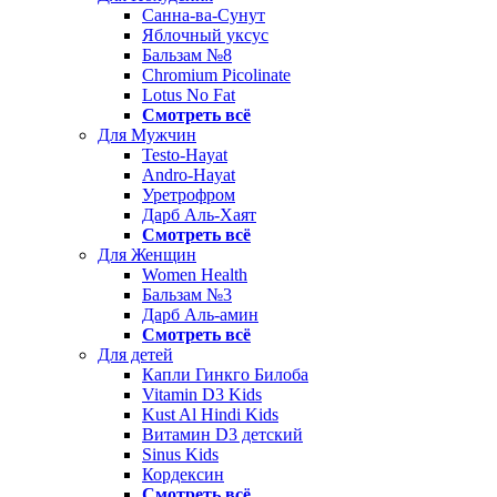
Санна-ва-Сунут
Яблочный уксус
Бальзам №8
Chromium Picolinate
Lotus No Fat
Смотреть всё
Для Мужчин
Testo-Hayat
Andro-Hayat
Уретрофром
Дарб Аль-Хаят
Смотреть всё
Для Женщин
Women Health
Бальзам №3
Дарб Аль-амин
Смотреть всё
Для детей
Капли Гинкго Билоба
Vitamin D3 Kids
Kust Al Hindi Kids
Витамин D3 детский
Sinus Kids
Кордексин
Смотреть всё