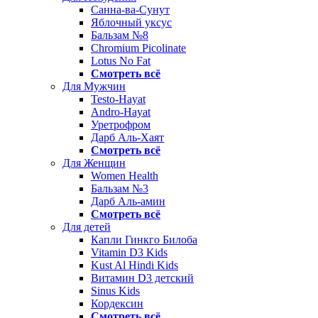
Санна-ва-Сунут
Яблочный уксус
Бальзам №8
Chromium Picolinate
Lotus No Fat
Смотреть всё
Для Мужчин
Testo-Hayat
Andro-Hayat
Уретрофром
Дарб Аль-Хаят
Смотреть всё
Для Женщин
Women Health
Бальзам №3
Дарб Аль-амин
Смотреть всё
Для детей
Капли Гинкго Билоба
Vitamin D3 Kids
Kust Al Hindi Kids
Витамин D3 детский
Sinus Kids
Кордексин
Смотреть всё