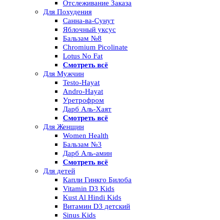
Отслеживание Заказа
Для Похудения
Санна-ва-Сунут
Яблочный уксус
Бальзам №8
Chromium Picolinate
Lotus No Fat
Смотреть всё
Для Мужчин
Testo-Hayat
Andro-Hayat
Уретрофром
Дарб Аль-Хаят
Смотреть всё
Для Женщин
Women Health
Бальзам №3
Дарб Аль-амин
Смотреть всё
Для детей
Капли Гинкго Билоба
Vitamin D3 Kids
Kust Al Hindi Kids
Витамин D3 детский
Sinus Kids