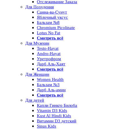
Отслеживание Заказа
Для Похудения
Санна-ва-Сунут
Яблочный уксус
Бальзам №8
Chromium Picolinate
Lotus No Fat
Смотреть всё
Для Мужчин
Testo-Hayat
Andro-Hayat
Уретрофром
Дарб Аль-Хаят
Смотреть всё
Для Женщин
Women Health
Бальзам №3
Дарб Аль-амин
Смотреть всё
Для детей
Капли Гинкго Билоба
Vitamin D3 Kids
Kust Al Hindi Kids
Витамин D3 детский
Sinus Kids