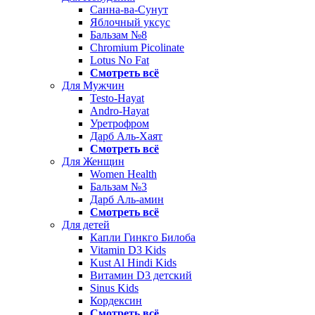
Санна-ва-Сунут
Яблочный уксус
Бальзам №8
Chromium Picolinate
Lotus No Fat
Смотреть всё
Для Мужчин
Testo-Hayat
Andro-Hayat
Уретрофром
Дарб Аль-Хаят
Смотреть всё
Для Женщин
Women Health
Бальзам №3
Дарб Аль-амин
Смотреть всё
Для детей
Капли Гинкго Билоба
Vitamin D3 Kids
Kust Al Hindi Kids
Витамин D3 детский
Sinus Kids
Кордексин
Смотреть всё