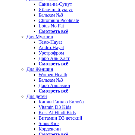
Санна-ва-Сунут
Яблочный уксус
Бальзам №8
Chromium Picolinate
Lotus No Fat
Смотреть всё
Для Мужчин
Testo-Hayat
Andro-Hayat
Уретрофром
Дарб Аль-Хаят
Смотреть всё
Для Женщин
Women Health
Бальзам №3
Дарб Аль-амин
Смотреть всё
Для детей
Капли Гинкго Билоба
Vitamin D3 Kids
Kust Al Hindi Kids
Витамин D3 детский
Sinus Kids
Кордексин
Смотреть всё