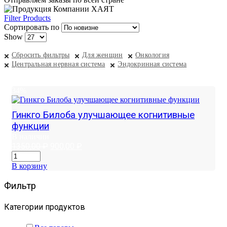
Filter Products
Сортировать по
Show
Сбросить фильтры
Для женщин
Онкология
Центральная нервная система
Эндокринная система
34%
Гинкго Билоба улучшающее когнитивные
функции
В наличии
Первоначальная
Текущая
1350,00
₽
900,00
₽
цена
цена:
составляла
900,00 ₽.
В корзину
1350,00 ₽.
Фильтр
Категории продуктов