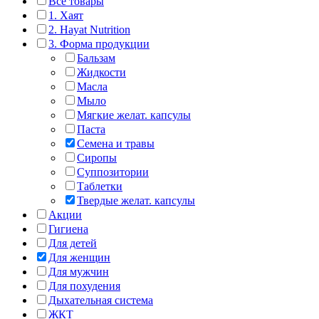
Все товары
1. Хаят
2. Hayat Nutrition
3. Форма продукции
Бальзам
Жидкости
Масла
Мыло
Мягкие желат. капсулы
Паста
Семена и травы
Сиропы
Суппозитории
Таблетки
Твердые желат. капсулы
Акции
Гигиена
Для детей
Для женщин
Для мужчин
Для похудения
Дыхательная система
ЖКТ