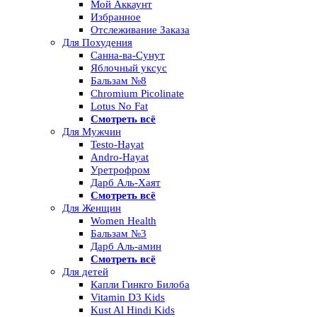
Мой Аккаунт
Избранное
Отслеживание Заказа
Для Похудения
Санна-ва-Сунут
Яблочный уксус
Бальзам №8
Chromium Picolinate
Lotus No Fat
Смотреть всё
Для Мужчин
Testo-Hayat
Andro-Hayat
Уретрофром
Дарб Аль-Хаят
Смотреть всё
Для Женщин
Women Health
Бальзам №3
Дарб Аль-амин
Смотреть всё
Для детей
Капли Гинкго Билоба
Vitamin D3 Kids
Kust Al Hindi Kids