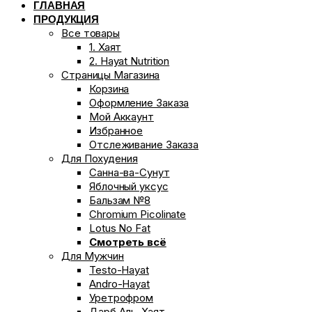
ГЛАВНАЯ
ПРОДУКЦИЯ
Все товары
1. Хаят
2. Hayat Nutrition
Страницы Магазина
Корзина
Оформление Заказа
Мой Аккаунт
Избранное
Отслеживание Заказа
Для Похудения
Санна-ва-Сунут
Яблочный уксус
Бальзам №8
Chromium Picolinate
Lotus No Fat
Смотреть всё
Для Мужчин
Testo-Hayat
Andro-Hayat
Уретрофром
Дарб Аль-Хаят