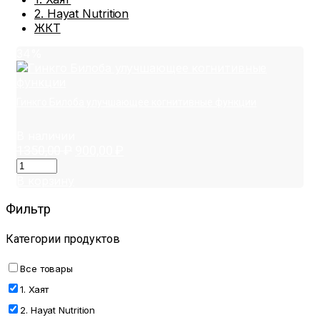
2. Hayat Nutrition
ЖКТ
34%
Гинкго Билоба улучшающее когнитивные функции
В наличии
1350,00
₽
Первоначальная
900,00
₽
Текущая
цена
цена:
составляла
900,00 ₽.
В корзину
1350,00 ₽.
Фильтр
Категории продуктов
Все товары
1. Хаят
2. Hayat Nutrition