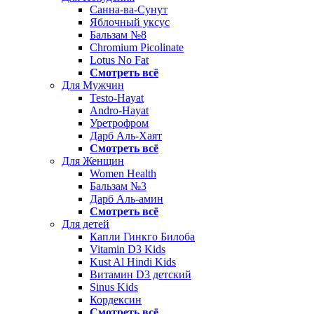
Санна-ва-Сунут
Яблочный уксус
Бальзам №8
Chromium Picolinate
Lotus No Fat
Смотреть всё
Для Мужчин
Testo-Hayat
Andro-Hayat
Уретрофром
Дарб Аль-Хаят
Смотреть всё
Для Женщин
Women Health
Бальзам №3
Дарб Аль-амин
Смотреть всё
Для детей
Капли Гинкго Билоба
Vitamin D3 Kids
Kust Al Hindi Kids
Витамин D3 детский
Sinus Kids
Кордексин
Смотреть всё