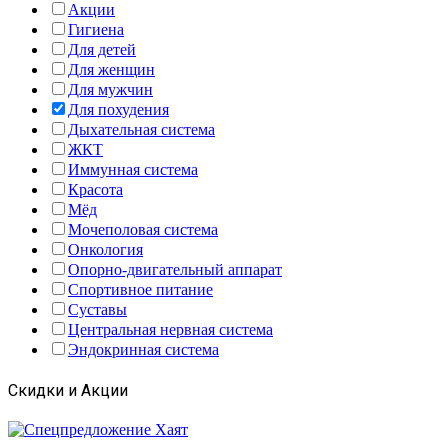
Акции
Гигиена
Для детей
Для женщин
Для мужчин
Для похудения
Дыхательная система
ЖКТ
Иммунная система
Красота
Мёд
Мочеполовая система
Онкология
Опорно-двигательный аппарат
Спортивное питание
Суставы
Центральная нервная система
Эндокринная система
Скидки и Акции