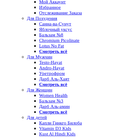
Мой Аккаунт
Избранное
Отслеживание Заказа
Для Похудения
Санна-ва-Сунут
Яблочный уксус
Бальзам №8
Chromium Picolinate
Lotus No Fat
Смотреть всё
Для Мужчин
Testo-Hayat
Andro-Hayat
Уретрофром
Дарб Аль-Хаят
Смотреть всё
Для Женщин
Women Health
Бальзам №3
Дарб Аль-амин
Смотреть всё
Для детей
Капли Гинкго Билоба
Vitamin D3 Kids
Kust Al Hindi Kids