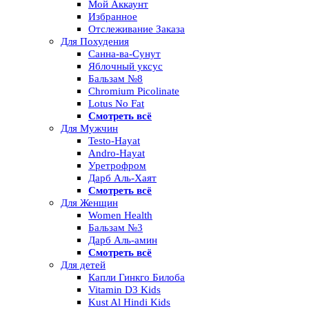
Мой Аккаунт
Избранное
Отслеживание Заказа
Для Похудения
Санна-ва-Сунут
Яблочный уксус
Бальзам №8
Chromium Picolinate
Lotus No Fat
Смотреть всё
Для Мужчин
Testo-Hayat
Andro-Hayat
Уретрофром
Дарб Аль-Хаят
Смотреть всё
Для Женщин
Women Health
Бальзам №3
Дарб Аль-амин
Смотреть всё
Для детей
Капли Гинкго Билоба
Vitamin D3 Kids
Kust Al Hindi Kids