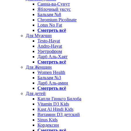
Санна-ва-Сунут
Яблочный уксус
Бальзам №8
Chromium Picolinate
Lotus No Fat
Смотреть всё
Для Мужчин
Testo-Hayat
Andro-Hayat
Уретрофром
Дарб Аль-Хаят
Смотреть всё
Для Женщин
Women Health
Бальзам №3
Дарб Аль-амин
Смотреть всё
Для детей
Капли Гинкго Билоба
Vitamin D3 Kids
Kust Al Hindi Kids
Витамин D3 детский
Sinus Kids
Кордексин
Смотреть всё