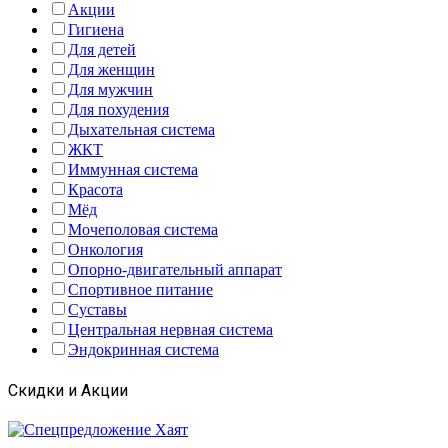
Акции
Гигиена
Для детей
Для женщин
Для мужчин
Для похудения
Дыхательная система
ЖКТ
Иммунная система
Красота
Мёд
Мочеполовая система
Онкология
Опорно-двигательный аппарат
Спортивное питание
Суставы
Центральная нервная система
Эндокринная система
Скидки и Акции