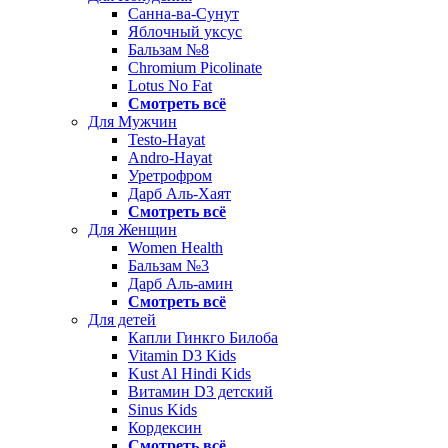
Санна-ва-Сунут
Яблочный уксус
Бальзам №8
Chromium Picolinate
Lotus No Fat
Смотреть всё
Для Мужчин
Testo-Hayat
Andro-Hayat
Уретрофром
Дарб Аль-Хаят
Смотреть всё
Для Женщин
Women Health
Бальзам №3
Дарб Аль-амин
Смотреть всё
Для детей
Капли Гинкго Билоба
Vitamin D3 Kids
Kust Al Hindi Kids
Витамин D3 детский
Sinus Kids
Кордексин
Смотреть всё