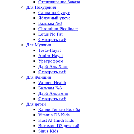
Отслеживание Заказа
Для Похудения
Санна-ва-Сунут
Яблочный уксус
Бальзам №8
Chromium Picolinate
Lotus No Fat
Смотреть всё
Для Мужчин
Testo-Hayat
Andro-Hayat
Уретрофром
Дарб Аль-Хаят
Смотреть всё
Для Женщин
Women Health
Бальзам №3
Дарб Аль-амин
Смотреть всё
Для детей
Капли Гинкго Билоба
Vitamin D3 Kids
Kust Al Hindi Kids
Витамин D3 детский
Sinus Kids