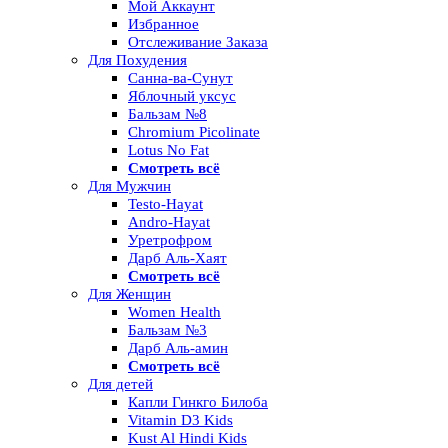
Мой Аккаунт
Избранное
Отслеживание Заказа
Для Похудения
Санна-ва-Сунут
Яблочный уксус
Бальзам №8
Chromium Picolinate
Lotus No Fat
Смотреть всё
Для Мужчин
Testo-Hayat
Andro-Hayat
Уретрофром
Дарб Аль-Хаят
Смотреть всё
Для Женщин
Women Health
Бальзам №3
Дарб Аль-амин
Смотреть всё
Для детей
Капли Гинкго Билоба
Vitamin D3 Kids
Kust Al Hindi Kids