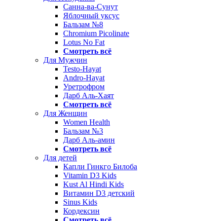
Санна-ва-Сунут
Яблочный уксус
Бальзам №8
Chromium Picolinate
Lotus No Fat
Смотреть всё
Для Мужчин
Testo-Hayat
Andro-Hayat
Уретрофром
Дарб Аль-Хаят
Смотреть всё
Для Женщин
Women Health
Бальзам №3
Дарб Аль-амин
Смотреть всё
Для детей
Капли Гинкго Билоба
Vitamin D3 Kids
Kust Al Hindi Kids
Витамин D3 детский
Sinus Kids
Кордексин
Смотреть всё