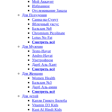
Мой Аккаунт
Избранное
Отслеживание Заказа
Для Похудения
Санна-ва-Сунут
Яблочный уксус
Бальзам №8
Chromium Picolinate
Lotus No Fat
Смотреть всё
Для Мужчин
Testo-Hayat
Andro-Hayat
Уретрофром
Дарб Аль-Хаят
Смотреть всё
Для Женщин
Women Health
Бальзам №3
Дарб Аль-амин
Смотреть всё
Для детей
Капли Гинкго Билоба
Vitamin D3 Kids
Kust Al Hindi Kids