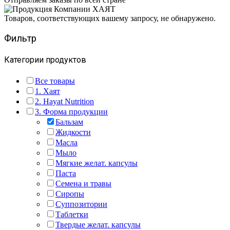
Товаров, соответствующих вашему запросу, не обнаружено.
Фильтр
Категории продуктов
Все товары
1. Хаят
2. Hayat Nutrition
3. Форма продукции
Бальзам
Жидкости
Масла
Мыло
Мягкие желат. капсулы
Паста
Семена и травы
Сиропы
Суппозитории
Таблетки
Твердые желат. капсулы