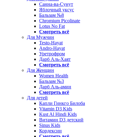
Санна-ва-Сунут
Яблочный уксус
Бальзам №8
Chromium Picolinate
Lotus No Fat
Смотреть всё
Для Мужчин
Testo-Hayat
Andro-Hayat
Уретрофром
Дарб Аль-Хаят
Смотреть всё
Для Женщин
Women Health
Бальзам №3
Дарб Аль-амин
Смотреть всё
Для детей
Капли Гинкго Билоба
Vitamin D3 Kids
Kust Al Hindi Kids
Витамин D3 детский
Sinus Kids
Кордексин
Смотреть всё