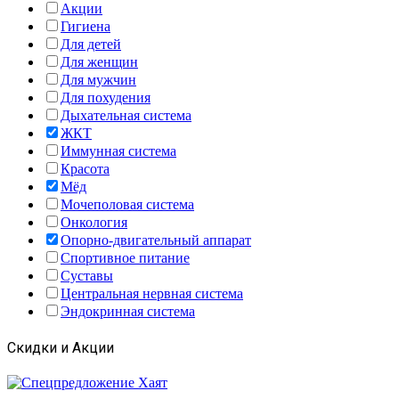
Акции
Гигиена
Для детей
Для женщин
Для мужчин
Для похудения
Дыхательная система
ЖКТ
Иммунная система
Красота
Мёд
Мочеполовая система
Онкология
Опорно-двигательный аппарат
Спортивное питание
Суставы
Центральная нервная система
Эндокринная система
Скидки и Акции