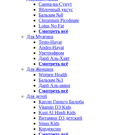
Санна-ва-Сунут
Яблочный уксус
Бальзам №8
Chromium Picolinate
Lotus No Fat
Смотреть всё
Для Мужчин
Testo-Hayat
Andro-Hayat
Уретрофром
Дарб Аль-Хаят
Смотреть всё
Для Женщин
Women Health
Бальзам №3
Дарб Аль-амин
Смотреть всё
Для детей
Капли Гинкго Билоба
Vitamin D3 Kids
Kust Al Hindi Kids
Витамин D3 детский
Sinus Kids
Кордексин
Смотреть всё