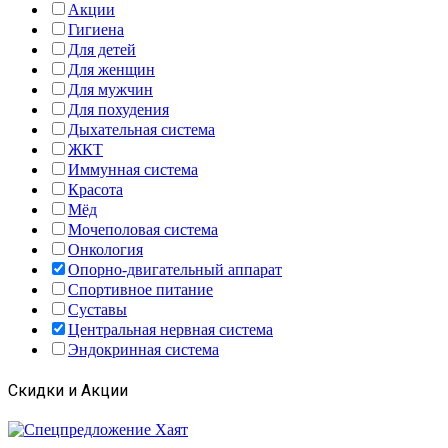
Акции
Гигиена
Для детей
Для женщин
Для мужчин
Для похудения
Дыхательная система
ЖКТ
Иммунная система
Красота
Мёд
Мочеполовая система
Онкология
Опорно-двигательный аппарат
Спортивное питание
Суставы
Центральная нервная система
Эндокринная система
Скидки и Акции