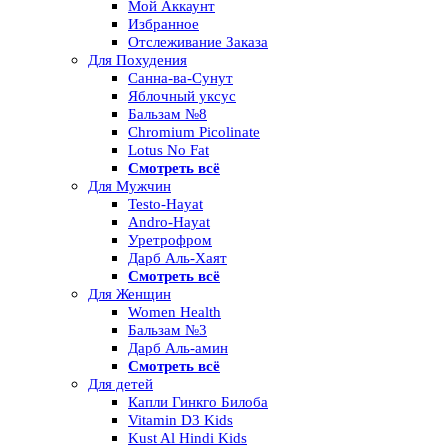
Мой Аккаунт
Избранное
Отслеживание Заказа
Для Похудения
Санна-ва-Сунут
Яблочный уксус
Бальзам №8
Chromium Picolinate
Lotus No Fat
Смотреть всё
Для Мужчин
Testo-Hayat
Andro-Hayat
Уретрофром
Дарб Аль-Хаят
Смотреть всё
Для Женщин
Women Health
Бальзам №3
Дарб Аль-амин
Смотреть всё
Для детей
Капли Гинкго Билоба
Vitamin D3 Kids
Kust Al Hindi Kids