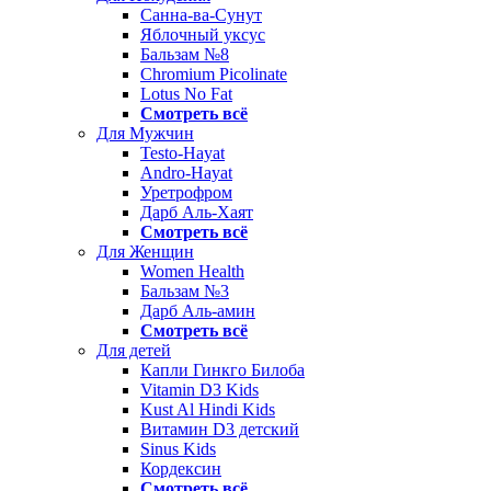
Санна-ва-Сунут
Яблочный уксус
Бальзам №8
Chromium Picolinate
Lotus No Fat
Смотреть всё
Для Мужчин
Testo-Hayat
Andro-Hayat
Уретрофром
Дарб Аль-Хаят
Смотреть всё
Для Женщин
Women Health
Бальзам №3
Дарб Аль-амин
Смотреть всё
Для детей
Капли Гинкго Билоба
Vitamin D3 Kids
Kust Al Hindi Kids
Витамин D3 детский
Sinus Kids
Кордексин
Смотреть всё