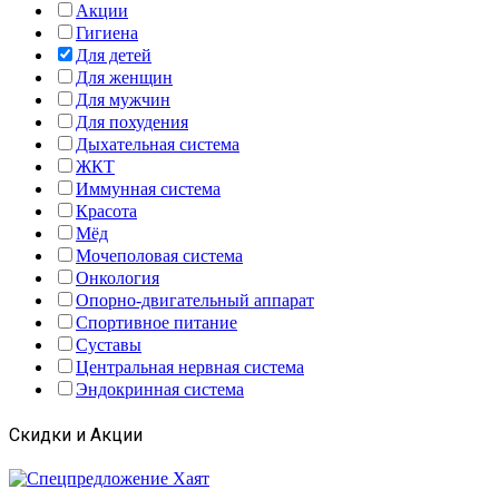
Акции
Гигиена
Для детей
Для женщин
Для мужчин
Для похудения
Дыхательная система
ЖКТ
Иммунная система
Красота
Мёд
Мочеполовая система
Онкология
Опорно-двигательный аппарат
Спортивное питание
Суставы
Центральная нервная система
Эндокринная система
Скидки и Акции