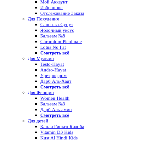
Мой Аккаунт
Избранное
Отслеживание Заказа
Для Похудения
Санна-ва-Сунут
Яблочный уксус
Бальзам №8
Chromium Picolinate
Lotus No Fat
Смотреть всё
Для Мужчин
Testo-Hayat
Andro-Hayat
Уретрофром
Дарб Аль-Хаят
Смотреть всё
Для Женщин
Women Health
Бальзам №3
Дарб Аль-амин
Смотреть всё
Для детей
Капли Гинкго Билоба
Vitamin D3 Kids
Kust Al Hindi Kids