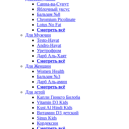
Санна-ва-Сунут
Яблочный уксус
Бальзам №8
Chromium Picolinate
Lotus No Fat
Смотреть всё
Для Мужчин
Testo-Hayat
Andro-Hayat
Уретрофром
Дарб Аль-Хаят
Смотреть всё
Для Женщин
Women Health
Бальзам №3
Дарб Аль-амин
Смотреть всё
Для детей
Капли Гинкго Билоба
Vitamin D3 Kids
Kust Al Hindi Kids
Витамин D3 детский
Sinus Kids
Кордексин
Смотреть всё