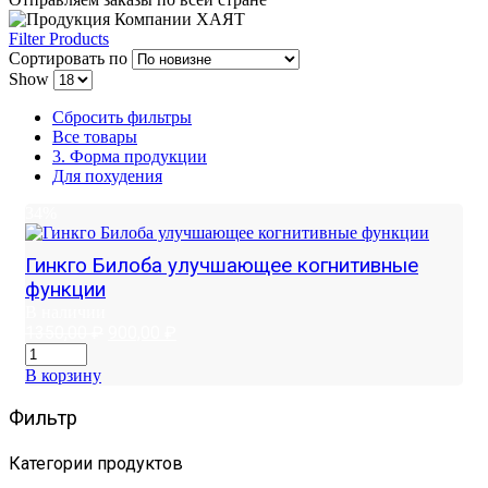
Filter Products
Сортировать по
Show
Сбросить фильтры
Все товары
3. Форма продукции
Для похудения
34%
Гинкго Билоба улучшающее когнитивные
функции
В наличии
Первоначальная
Текущая
1350,00
₽
900,00
₽
цена
цена:
составляла
900,00 ₽.
В корзину
1350,00 ₽.
Фильтр
Категории продуктов