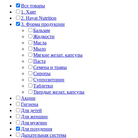
Все товары
1. Хаят
2. Hayat Nutrition
3. Форма продукции
Бальзам
Жидкости
Масла
Мыло
Мягкие желат. капсулы
Паста
Семена и травы
Сиропы
Суппозитории
Таблетки
Твердые желат. капсулы
Акции
Гигиена
Для детей
Для женщин
Для мужчин
Для похудения
Дыхательная система