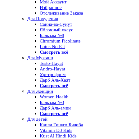
Мой Аккаунт
Избранное
Отслеживание Заказа
Для Похудения
Санна-ва-Сунут
Яблочный уксус
Бальзам №8
Chromium Picolinate
Lotus No Fat
Смотреть всё
Для Мужчин
Testo-Hayat
Andro-Hayat
Уретрофром
Дарб Аль-Хаят
Смотреть всё
Для Женщин
Women Health
Бальзам №3
Дарб Аль-амин
Смотреть всё
Для детей
Капли Гинкго Билоба
Vitamin D3 Kids
Kust Al Hindi Kids