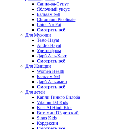
Санна-ва-Сунут
Яблочный уксус
Бальзам №8
Chromium Picolinate
Lotus No Fat
Смотреть всё
Для Мужчин
Testo-Hayat
Andro-Hayat
Уретрофром
Дарб Аль-Хаят
Смотреть всё
Для Женщин
Women Health
Бальзам №3
Дарб Аль-амин
Смотреть всё
Для детей
Капли Гинкго Билоба
Vitamin D3 Kids
Kust Al Hindi Kids
Витамин D3 детский
Sinus Kids
Кордексин
Смотреть всё