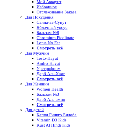
Мой Аккаунт
Избранное
Отслеживание Заказа
Для Похудения
Санна-ва-Сунут
Яблочный уксус
Бальзам №8
Chromium Picolinate
Lotus No Fat
Смотреть всё
Для Мужчин
Testo-Hayat
Andro-Hayat
Уретрофром
Дарб Аль-Хаят
Смотреть всё
Для Женщин
Women Health
Бальзам №3
Дарб Аль-амин
Смотреть всё
Для детей
Капли Гинкго Билоба
Vitamin D3 Kids
Kust Al Hindi Kids