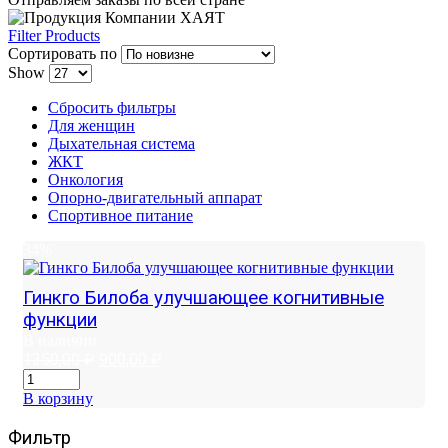
Filter Products
Сортировать по
Show
Сбросить фильтры
Для женщин
Дыхательная система
ЖКТ
Онкология
Опорно-двигательный аппарат
Спортивное питание
34%
Гинкго Билоба улучшающее когнитивные
функции
В наличии
Первоначальная
Текущая
1350,00
₽
900,00
₽
цена
цена:
составляла
900,00 ₽.
В корзину
1350,00 ₽.
Фильтр