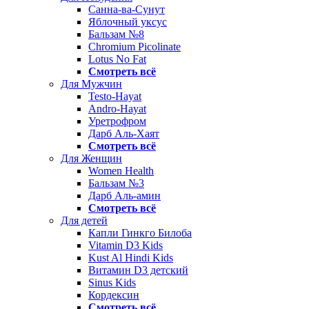
Санна-ва-Сунут
Яблочный уксус
Бальзам №8
Chromium Picolinate
Lotus No Fat
Смотреть всё
Для Мужчин
Testo-Hayat
Andro-Hayat
Уретрофром
Дарб Аль-Хаят
Смотреть всё
Для Женщин
Women Health
Бальзам №3
Дарб Аль-амин
Смотреть всё
Для детей
Капли Гинкго Билоба
Vitamin D3 Kids
Kust Al Hindi Kids
Витамин D3 детский
Sinus Kids
Кордексин
Смотреть всё