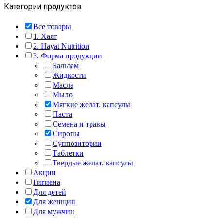
Категории продуктов
Все товары
1. Хаят
2. Hayat Nutrition
3. Форма продукции
Бальзам
Жидкости
Масла
Мыло
Мягкие желат. капсулы
Паста
Семена и травы
Сиропы
Суппозитории
Таблетки
Твердые желат. капсулы
Акции
Гигиена
Для детей
Для женщин
Для мужчин