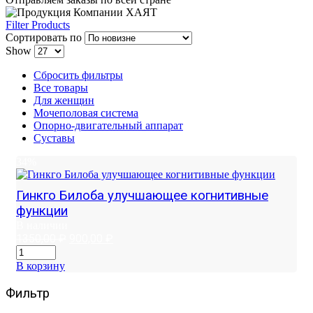
Filter Products
Сортировать по
Show
Сбросить фильтры
Все товары
Для женщин
Мочеполовая система
Опорно-двигательный аппарат
Суставы
34%
Гинкго Билоба улучшающее когнитивные
функции
В наличии
Первоначальная
Текущая
1350,00
₽
900,00
₽
цена
цена:
составляла
900,00 ₽.
В корзину
1350,00 ₽.
Фильтр