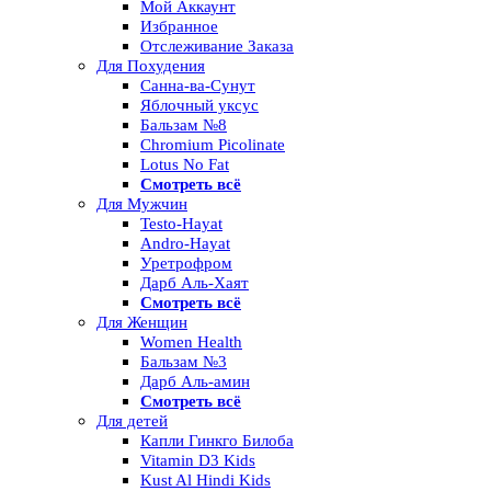
Мой Аккаунт
Избранное
Отслеживание Заказа
Для Похудения
Санна-ва-Сунут
Яблочный уксус
Бальзам №8
Chromium Picolinate
Lotus No Fat
Смотреть всё
Для Мужчин
Testo-Hayat
Andro-Hayat
Уретрофром
Дарб Аль-Хаят
Смотреть всё
Для Женщин
Women Health
Бальзам №3
Дарб Аль-амин
Смотреть всё
Для детей
Капли Гинкго Билоба
Vitamin D3 Kids
Kust Al Hindi Kids