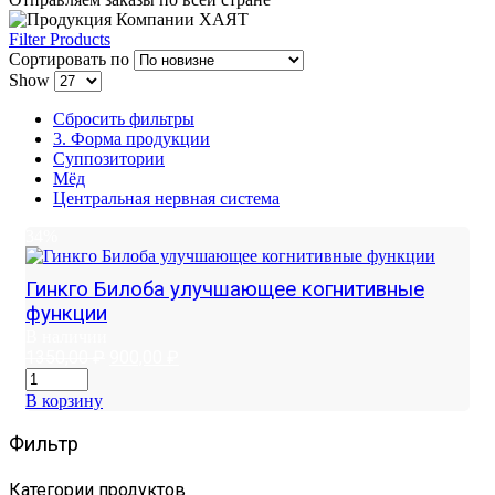
Filter Products
Сортировать по
Show
Сбросить фильтры
3. Форма продукции
Суппозитории
Мёд
Центральная нервная система
34%
Гинкго Билоба улучшающее когнитивные
функции
В наличии
Первоначальная
Текущая
1350,00
₽
900,00
₽
цена
цена:
составляла
900,00 ₽.
В корзину
1350,00 ₽.
Фильтр
Категории продуктов