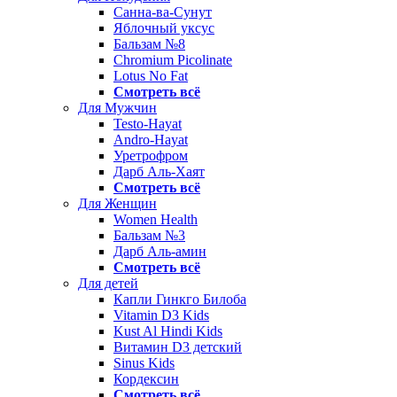
Санна-ва-Сунут
Яблочный уксус
Бальзам №8
Chromium Picolinate
Lotus No Fat
Смотреть всё
Для Мужчин
Testo-Hayat
Andro-Hayat
Уретрофром
Дарб Аль-Хаят
Смотреть всё
Для Женщин
Women Health
Бальзам №3
Дарб Аль-амин
Смотреть всё
Для детей
Капли Гинкго Билоба
Vitamin D3 Kids
Kust Al Hindi Kids
Витамин D3 детский
Sinus Kids
Кордексин
Смотреть всё