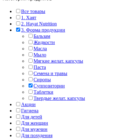
Все товары
1. Хаят
2. Hayat Nutrition
3. Форма продукции
Бальзам
Жидкости
Масла
Мыло
Мягкие желат. капсулы
Паста
Семена и травы
Сиропы
Суппозитории
Таблетки
Твердые желат. капсулы
Акции
Гигиена
Для детей
Для женщин
Для мужчин
Для похудения