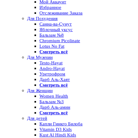
Мой Аккаунт
Избранное
Отслеживание Заказа
Для Похудения
Санна-ва-Сунут
Яблочный уксус
Бальзам №8
Chromium Picolinate
Lotus No Fat
Смотреть всё
Для Мужчин
Testo-Hayat
Andro-Hayat
Уретрофром
Дарб Аль-Хаят
Смотреть всё
Для Женщин
Women Health
Бальзам №3
Дарб Аль-амин
Смотреть всё
Для детей
Капли Гинкго Билоба
Vitamin D3 Kids
Kust Al Hindi Kids