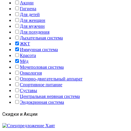
Акции
Гигиена
Для детей
Для женщин
Для мужчин
Для похудения
Дыхательная система
ЖКТ
Иммунная система
Красота
Мёд
Мочеполовая система
Онкология
Опорно-двигательный аппарат
Спортивное питание
Суставы
Центральная нервная система
Эндокринная система
Скидки и Акции