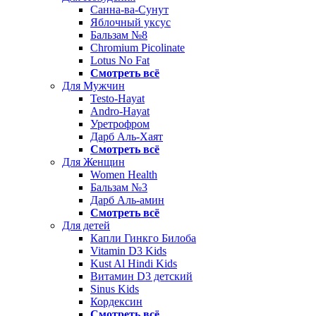
Санна-ва-Сунут
Яблочный уксус
Бальзам №8
Chromium Picolinate
Lotus No Fat
Смотреть всё
Для Мужчин
Testo-Hayat
Andro-Hayat
Уретрофром
Дарб Аль-Хаят
Смотреть всё
Для Женщин
Women Health
Бальзам №3
Дарб Аль-амин
Смотреть всё
Для детей
Капли Гинкго Билоба
Vitamin D3 Kids
Kust Al Hindi Kids
Витамин D3 детский
Sinus Kids
Кордексин
Смотреть всё