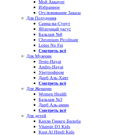
Мой Аккаунт
Избранное
Отслеживание Заказа
Для Похудения
Санна-ва-Сунут
Яблочный уксус
Бальзам №8
Chromium Picolinate
Lotus No Fat
Смотреть всё
Для Мужчин
Testo-Hayat
Andro-Hayat
Уретрофром
Дарб Аль-Хаят
Смотреть всё
Для Женщин
Women Health
Бальзам №3
Дарб Аль-амин
Смотреть всё
Для детей
Капли Гинкго Билоба
Vitamin D3 Kids
Kust Al Hindi Kids