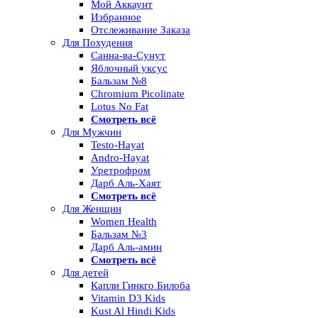
Мой Аккаунт
Избранное
Отслеживание Заказа
Для Похудения
Санна-ва-Сунут
Яблочный уксус
Бальзам №8
Chromium Picolinate
Lotus No Fat
Смотреть всё
Для Мужчин
Testo-Hayat
Andro-Hayat
Уретрофром
Дарб Аль-Хаят
Смотреть всё
Для Женщин
Women Health
Бальзам №3
Дарб Аль-амин
Смотреть всё
Для детей
Капли Гинкго Билоба
Vitamin D3 Kids
Kust Al Hindi Kids