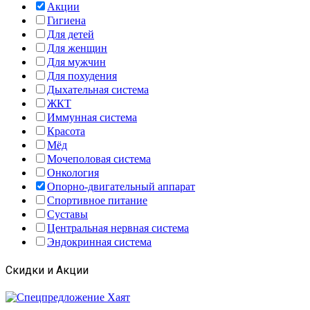
Акции
Гигиена
Для детей
Для женщин
Для мужчин
Для похудения
Дыхательная система
ЖКТ
Иммунная система
Красота
Мёд
Мочеполовая система
Онкология
Опорно-двигательный аппарат
Спортивное питание
Суставы
Центральная нервная система
Эндокринная система
Скидки и Акции