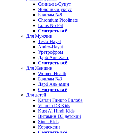
Санна-ва-Сунут
Яблочный уксус
Бальзам №8
Chromium Picolinate
Lotus No Fat
Смотреть всё
Для Мужчин
Testo-Hayat
Andro-Hayat
Уретрофром
Дарб Аль-Хаят
Смотреть всё
Для Женщин
Women Health
Бальзам №3
Дарб Аль-амин
Смотреть всё
Для детей
Капли Гинкго Билоба
Vitamin D3 Kids
Kust Al Hindi Kids
Витамин D3 детский
Sinus Kids
Кордексин
Смотреть всё