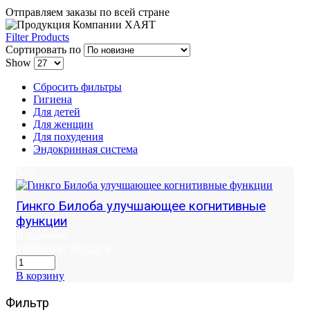
Отправляем заказы по всей стране
Filter Products
Сортировать по
Show
Сбросить фильтры
Гигиена
Для детей
Для женщин
Для похудения
Эндокринная система
34%
Гинкго Билоба улучшающее когнитивные
функции
В наличии
Первоначальная
Текущая
1350,00
₽
900,00
₽
цена
цена:
составляла
900,00 ₽.
В корзину
1350,00 ₽.
Фильтр