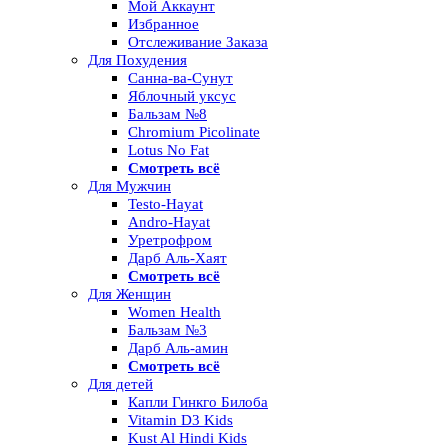
Мой Аккаунт
Избранное
Отслеживание Заказа
Для Похудения
Санна-ва-Сунут
Яблочный уксус
Бальзам №8
Chromium Picolinate
Lotus No Fat
Смотреть всё
Для Мужчин
Testo-Hayat
Andro-Hayat
Уретрофром
Дарб Аль-Хаят
Смотреть всё
Для Женщин
Women Health
Бальзам №3
Дарб Аль-амин
Смотреть всё
Для детей
Капли Гинкго Билоба
Vitamin D3 Kids
Kust Al Hindi Kids