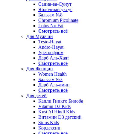
Санна-ва-Сунут
Яблочный уксус
Бальзам №8
Chromium Picolinate
Lotus No Fat
Смотреть всё
Для Мужчин
Testo-Hayat
Andro-Hayat
Уретрофром
Дарб Аль-Хаят
Смотреть всё
Для Женщин
Women Health
Бальзам №3
Дарб Аль-амин
Смотреть всё
Для детей
Капли Гинкго Билоба
Vitamin D3 Kids
Kust Al Hindi Kids
Витамин D3 детский
Sinus Kids
Кордексин
Смотреть всё