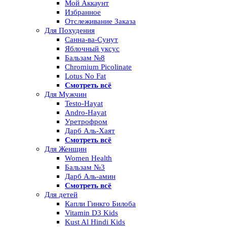
Мой Аккаунт
Избранное
Отслеживание Заказа
Для Похудения
Санна-ва-Сунут
Яблочный уксус
Бальзам №8
Chromium Picolinate
Lotus No Fat
Смотреть всё
Для Мужчин
Testo-Hayat
Andro-Hayat
Уретрофром
Дарб Аль-Хаят
Смотреть всё
Для Женщин
Women Health
Бальзам №3
Дарб Аль-амин
Смотреть всё
Для детей
Капли Гинкго Билоба
Vitamin D3 Kids
Kust Al Hindi Kids