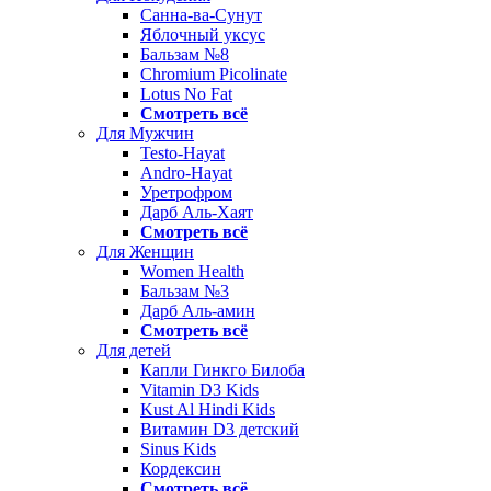
Санна-ва-Сунут
Яблочный уксус
Бальзам №8
Chromium Picolinate
Lotus No Fat
Смотреть всё
Для Мужчин
Testo-Hayat
Andro-Hayat
Уретрофром
Дарб Аль-Хаят
Смотреть всё
Для Женщин
Women Health
Бальзам №3
Дарб Аль-амин
Смотреть всё
Для детей
Капли Гинкго Билоба
Vitamin D3 Kids
Kust Al Hindi Kids
Витамин D3 детский
Sinus Kids
Кордексин
Смотреть всё