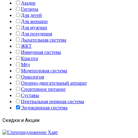
Акции
Гигиена
Для детей
Для женщин
Для мужчин
Для похудения
Дыхательная система
ЖКТ
Иммунная система
Красота
Мёд
Мочеполовая система
Онкология
Опорно-двигательный аппарат
Спортивное питание
Суставы
Центральная нервная система
Эндокринная система
Скидки и Акции