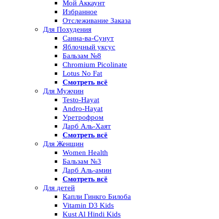
Мой Аккаунт
Избранное
Отслеживание Заказа
Для Похудения
Санна-ва-Сунут
Яблочный уксус
Бальзам №8
Chromium Picolinate
Lotus No Fat
Смотреть всё
Для Мужчин
Testo-Hayat
Andro-Hayat
Уретрофром
Дарб Аль-Хаят
Смотреть всё
Для Женщин
Women Health
Бальзам №3
Дарб Аль-амин
Смотреть всё
Для детей
Капли Гинкго Билоба
Vitamin D3 Kids
Kust Al Hindi Kids