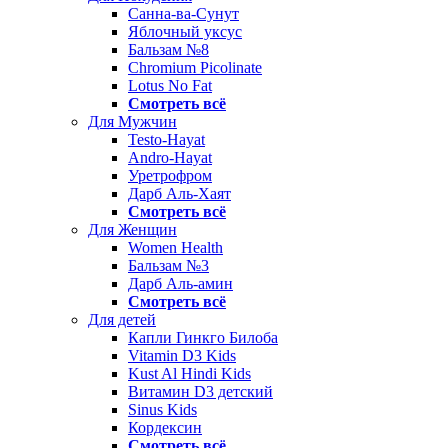
Санна-ва-Сунут
Яблочный уксус
Бальзам №8
Chromium Picolinate
Lotus No Fat
Смотреть всё
Для Мужчин
Testo-Hayat
Andro-Hayat
Уретрофром
Дарб Аль-Хаят
Смотреть всё
Для Женщин
Women Health
Бальзам №3
Дарб Аль-амин
Смотреть всё
Для детей
Капли Гинкго Билоба
Vitamin D3 Kids
Kust Al Hindi Kids
Витамин D3 детский
Sinus Kids
Кордексин
Смотреть всё