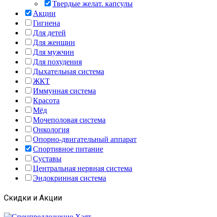
Твердые желат. капсулы
Акции
Гигиена
Для детей
Для женщин
Для мужчин
Для похудения
Дыхательная система
ЖКТ
Иммунная система
Красота
Мёд
Мочеполовая система
Онкология
Опорно-двигательный аппарат
Спортивное питание
Суставы
Центральная нервная система
Эндокринная система
Скидки и Акции