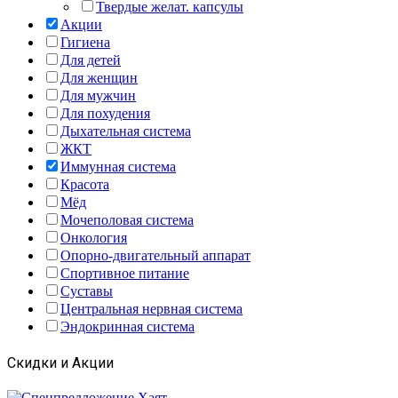
Твердые желат. капсулы
Акции
Гигиена
Для детей
Для женщин
Для мужчин
Для похудения
Дыхательная система
ЖКТ
Иммунная система
Красота
Мёд
Мочеполовая система
Онкология
Опорно-двигательный аппарат
Спортивное питание
Суставы
Центральная нервная система
Эндокринная система
Скидки и Акции