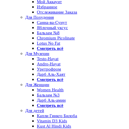
Мой Аккаунт
Избранное
Отслеживание Заказа
Для Похудения
Санна-ва-Сунут
Яблочный уксус
Бальзам №8
Chromium Picolinate
Lotus No Fat
Смотреть всё
Для Мужчин
Testo-Hayat
Andro-Hayat
Уретрофром
Дарб Аль-Хаят
Смотреть всё
Для Женщин
Women Health
Бальзам №3
Дарб Аль-амин
Смотреть всё
Для детей
Капли Гинкго Билоба
Vitamin D3 Kids
Kust Al Hindi Kids