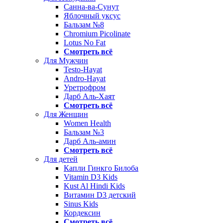
Санна-ва-Сунут
Яблочный уксус
Бальзам №8
Chromium Picolinate
Lotus No Fat
Смотреть всё
Для Мужчин
Testo-Hayat
Andro-Hayat
Уретрофром
Дарб Аль-Хаят
Смотреть всё
Для Женщин
Women Health
Бальзам №3
Дарб Аль-амин
Смотреть всё
Для детей
Капли Гинкго Билоба
Vitamin D3 Kids
Kust Al Hindi Kids
Витамин D3 детский
Sinus Kids
Кордексин
Смотреть всё