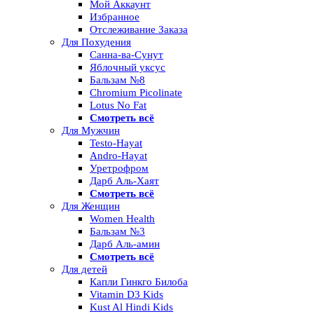
Мой Аккаунт
Избранное
Отслеживание Заказа
Для Похудения
Санна-ва-Сунут
Яблочный уксус
Бальзам №8
Chromium Picolinate
Lotus No Fat
Смотреть всё
Для Мужчин
Testo-Hayat
Andro-Hayat
Уретрофром
Дарб Аль-Хаят
Смотреть всё
Для Женщин
Women Health
Бальзам №3
Дарб Аль-амин
Смотреть всё
Для детей
Капли Гинкго Билоба
Vitamin D3 Kids
Kust Al Hindi Kids