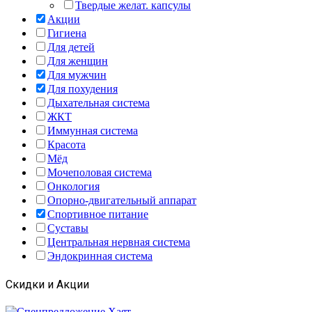
Твердые желат. капсулы
Акции
Гигиена
Для детей
Для женщин
Для мужчин
Для похудения
Дыхательная система
ЖКТ
Иммунная система
Красота
Мёд
Мочеполовая система
Онкология
Опорно-двигательный аппарат
Спортивное питание
Суставы
Центральная нервная система
Эндокринная система
Скидки и Акции