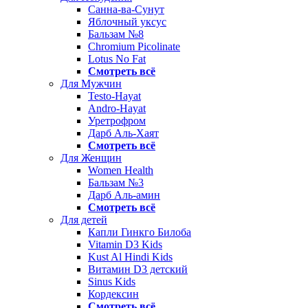
Санна-ва-Сунут
Яблочный уксус
Бальзам №8
Chromium Picolinate
Lotus No Fat
Смотреть всё
Для Мужчин
Testo-Hayat
Andro-Hayat
Уретрофром
Дарб Аль-Хаят
Смотреть всё
Для Женщин
Women Health
Бальзам №3
Дарб Аль-амин
Смотреть всё
Для детей
Капли Гинкго Билоба
Vitamin D3 Kids
Kust Al Hindi Kids
Витамин D3 детский
Sinus Kids
Кордексин
Смотреть всё