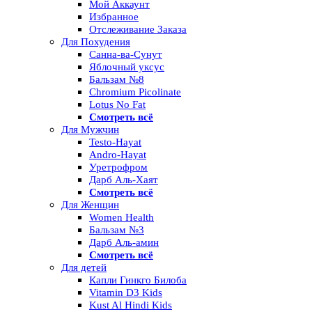
Мой Аккаунт
Избранное
Отслеживание Заказа
Для Похудения
Санна-ва-Сунут
Яблочный уксус
Бальзам №8
Chromium Picolinate
Lotus No Fat
Смотреть всё
Для Мужчин
Testo-Hayat
Andro-Hayat
Уретрофром
Дарб Аль-Хаят
Смотреть всё
Для Женщин
Women Health
Бальзам №3
Дарб Аль-амин
Смотреть всё
Для детей
Капли Гинкго Билоба
Vitamin D3 Kids
Kust Al Hindi Kids