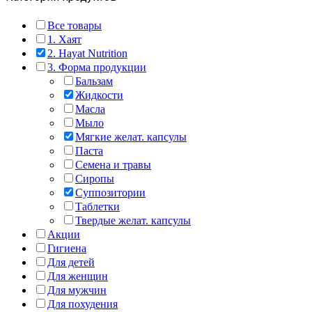
Все товары
1. Хаят
2. Hayat Nutrition
3. Форма продукции
Бальзам
Жидкости
Масла
Мыло
Мягкие желат. капсулы
Паста
Семена и травы
Сиропы
Суппозитории
Таблетки
Твердые желат. капсулы
Акции
Гигиена
Для детей
Для женщин
Для мужчин
Для похудения