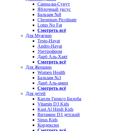
Санна-ва-Сунут
Яблочный уксус
Бальзам №8
Chromium Picolinate
Lotus No Fat
Смотреть всё
Для Мужчин
Testo-Hayat
Andro-Hayat
Уретрофром
Дарб Аль-Хаят
Смотреть всё
Для Женщин
Women Health
Бальзам №3
Дарб Аль-амин
Смотреть всё
Для детей
Капли Гинкго Билоба
Vitamin D3 Kids
Kust Al Hindi Kids
Витамин D3 детский
Sinus Kids
Кордексин
Смотреть всё