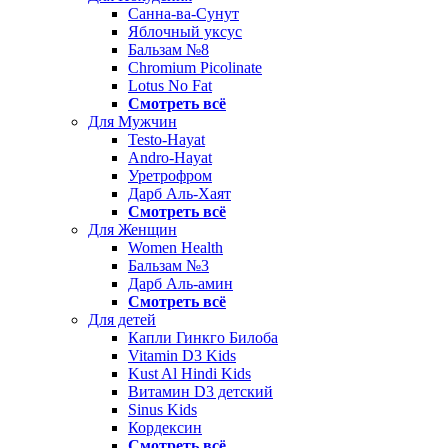
Санна-ва-Сунут
Яблочный уксус
Бальзам №8
Chromium Picolinate
Lotus No Fat
Смотреть всё
Для Мужчин
Testo-Hayat
Andro-Hayat
Уретрофром
Дарб Аль-Хаят
Смотреть всё
Для Женщин
Women Health
Бальзам №3
Дарб Аль-амин
Смотреть всё
Для детей
Капли Гинкго Билоба
Vitamin D3 Kids
Kust Al Hindi Kids
Витамин D3 детский
Sinus Kids
Кордексин
Смотреть всё