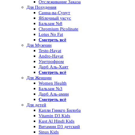
Отслеживание Заказа
Для Похудения
Санна-ва-Сунут
Яблочный уксус
Бальзам №8
Chromium Picolinate
Lotus No Fat
Смотреть всё
Для Мужчин
Testo-Hayat
Andro-Hayat
Уретрофром
Дарб Аль-Хаят
Смотреть всё
Для Женщин
Women Health
Бальзам №3
Дарб Аль-амин
Смотреть всё
Для детей
Капли Гинкго Билоба
Vitamin D3 Kids
Kust Al Hindi Kids
Витамин D3 детский
Sinus Kids