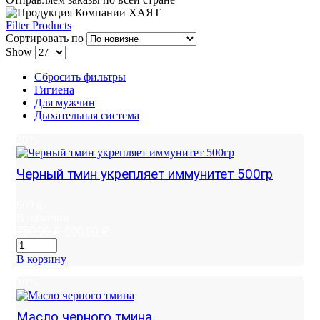
Filter Products
Сортировать по
Show
Сбросить фильтры
Гигиена
Для мужчин
Дыхательная система
20%
Черный тмин укрепляет иммунитет 500гр
600 g
В наличии
Первоначальная
Текущая
750,00
₽
600,00
₽
цена
цена:
составляла
600,00 ₽.
В корзину
750,00 ₽.
19%
Масло черного тмина