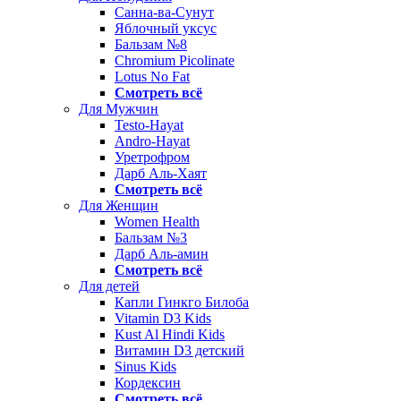
Санна-ва-Сунут
Яблочный уксус
Бальзам №8
Chromium Picolinate
Lotus No Fat
Смотреть всё
Для Мужчин
Testo-Hayat
Andro-Hayat
Уретрофром
Дарб Аль-Хаят
Смотреть всё
Для Женщин
Women Health
Бальзам №3
Дарб Аль-амин
Смотреть всё
Для детей
Капли Гинкго Билоба
Vitamin D3 Kids
Kust Al Hindi Kids
Витамин D3 детский
Sinus Kids
Кордексин
Смотреть всё