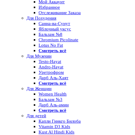
Мой Аккаунт
Избранное
Отслеживание Заказа
Для Похудения
Санна-ва-Сунут
Яблочный уксус
Бальзам №8
Chromium Picolinate
Lotus No Fat
Смотреть всё
Для Мужчин
Testo-Hayat
Andro-Hayat
Уретрофром
Дарб Аль-Хаят
Смотреть всё
Для Женщин
Women Health
Бальзам №3
Дарб Аль-амин
Смотреть всё
Для детей
Капли Гинкго Билоба
Vitamin D3 Kids
Kust Al Hindi Kids