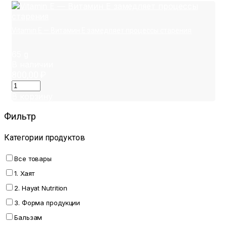
Vitamin E — Витамин E замедляет процессы старения
65 g
В наличии
800,00
₽
В корзину
Фильтр
Категории продуктов
Все товары
1. Хаят
2. Hayat Nutrition
3. Форма продукции
Бальзам