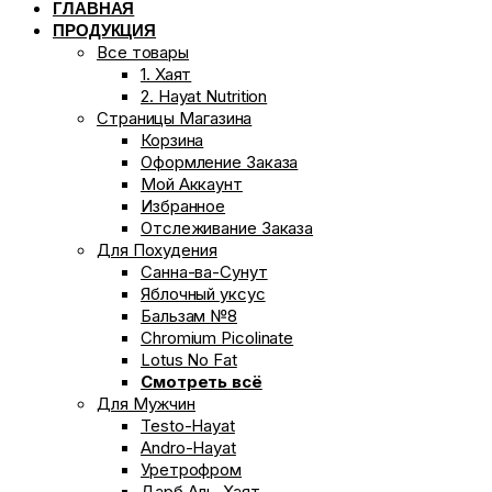
ГЛАВНАЯ
ПРОДУКЦИЯ
Все товары
1. Хаят
2. Hayat Nutrition
Страницы Магазина
Корзина
Оформление Заказа
Мой Аккаунт
Избранное
Отслеживание Заказа
Для Похудения
Санна-ва-Сунут
Яблочный уксус
Бальзам №8
Chromium Picolinate
Lotus No Fat
Смотреть всё
Для Мужчин
Testo-Hayat
Andro-Hayat
Уретрофром
Дарб Аль-Хаят