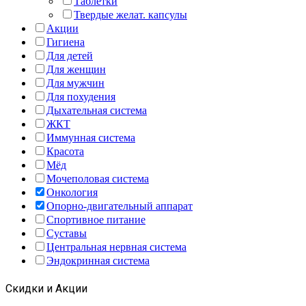
Таблетки
Твердые желат. капсулы
Акции
Гигиена
Для детей
Для женщин
Для мужчин
Для похудения
Дыхательная система
ЖКТ
Иммунная система
Красота
Мёд
Мочеполовая система
Онкология
Опорно-двигательный аппарат
Спортивное питание
Суставы
Центральная нервная система
Эндокринная система
Скидки и Акции