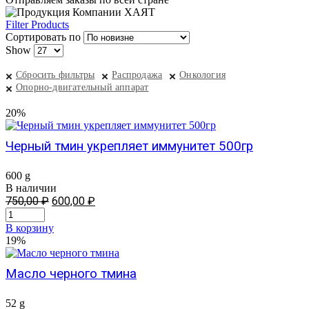
Filter Products
Сортировать по
Show
Сбросить фильтры
Распродажа
Онкология
Опорно-двигательный аппарат
20%
Черный тмин укрепляет иммунитет 500гр
600 g
В наличии
Первоначальная
Текущая
750,00
₽
600,00
₽
цена
цена:
составляла
600,00 ₽.
В корзину
750,00 ₽.
19%
Масло черного тмина
52 g