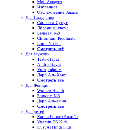
Мой Аккаунт
Избранное
Отслеживание Заказа
Для Похудения
Санна-ва-Сунут
Яблочный уксус
Бальзам №8
Chromium Picolinate
Lotus No Fat
Смотреть всё
Для Мужчин
Testo-Hayat
Andro-Hayat
Уретрофром
Дарб Аль-Хаят
Смотреть всё
Для Женщин
Women Health
Бальзам №3
Дарб Аль-амин
Смотреть всё
Для детей
Капли Гинкго Билоба
Vitamin D3 Kids
Kust Al Hindi Kids