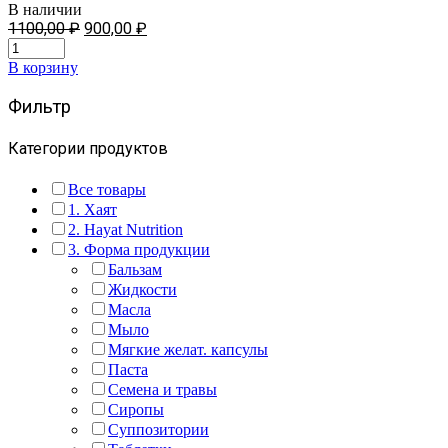
В наличии
Первоначальная
Текущая
1100,00
₽
900,00
₽
цена
цена:
составляла
900,00 ₽.
В корзину
1100,00 ₽.
Фильтр
Категории продуктов
Все товары
1. Хаят
2. Hayat Nutrition
3. Форма продукции
Бальзам
Жидкости
Масла
Мыло
Мягкие желат. капсулы
Паста
Семена и травы
Сиропы
Суппозитории