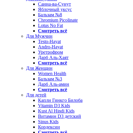
Санна-ва-Сунут
Яблочный уксус
Бальзам №8
Chromium Picolinate
Lotus No Fat
Смотреть всё
Для Мужчин
Testo-Hayat
Andro-Hayat
Уретрофром
Дарб Аль-Хаят
Смотреть всё
Для Женщин
Women Health
Бальзам №3
Дарб Аль-амин
Смотреть всё
Для детей
Капли Гинкго Билоба
Vitamin D3 Kids
Kust Al Hindi Kids
Витамин D3 детский
Sinus Kids
Кордексин
Смотреть всё